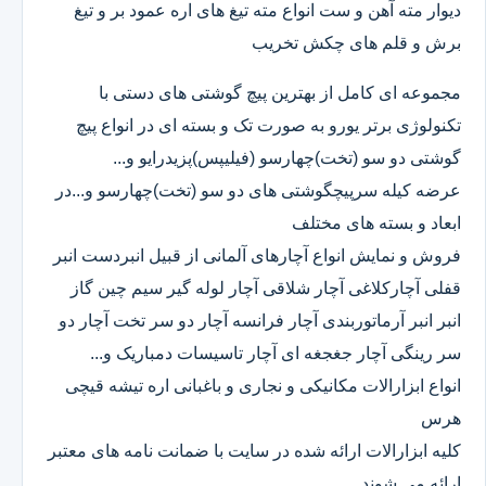
دیوار مته آهن و ست انواع مته تیغ های اره عمود بر و تیغ
برش و قلم های چکش تخریب
مجموعه ای کامل از بهترین پیچ گوشتی های دستی با
تکنولوژی برتر یورو به صورت تک و بسته ای در انواع پیچ
گوشتی دو سو (تخت)چهارسو (فیلیپس)پزیدرایو و...
عرضه کیله سرپیچگوشتی های دو سو (تخت)چهارسو و...در
ابعاد و بسته های مختلف
فروش و نمایش انواع آچارهای آلمانی از قبیل انبردست انبر
قفلی آچارکلاغی آچار شلاقی آچار لوله گیر سیم چین گاز
انبر انبر آرماتوربندی آچار فرانسه آچار دو سر تخت آچار دو
سر رینگی آچار جغجغه ای آچار تاسیسات دمباریک و...
انواع ابزارالات مکانیکی و نجاری و باغبانی اره تیشه قیچی
هرس
کلیه ابزارالات ارائه شده در سایت با ضمانت نامه های معتبر
ارائه می شوند