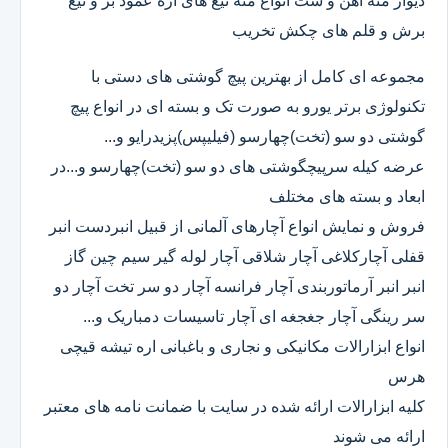
دیوار مته آهن و ست انواع مته تیغ های اره عمود بر و تیغ
برش و قلم های چکش تخریب
مجموعه ای کامل از بهترین پیچ گوشتی های دستی با
تکنولوژی برتر یورو به صورت تک و بسته ای در انواع پیچ
گوشتی دو سو (تخت)چهارسو (فیلیپس)پزیدرایو و...
عرضه کیله سرپیچگوشتی های دو سو (تخت)چهارسو و...در
ابعاد و بسته های مختلف
فروش و نمایش انواع آچارهای آلمانی از قبیل انبردست انبر
قفلی آچارکلاغی آچار شلاقی آچار لوله گیر سیم چین گاز
انبر انبر آرماتوربندی آچار فرانسه آچار دو سر تخت آچار دو
سر رینگی آچار جغجغه ای آچار تاسیسات دمباریک و...
انواع ابزارالات مکانیکی و نجاری و باغبانی اره تیشه قیچی
هرس
کلیه ابزارالات ارائه شده در سایت با ضمانت نامه های معتبر
ارائه می شوند