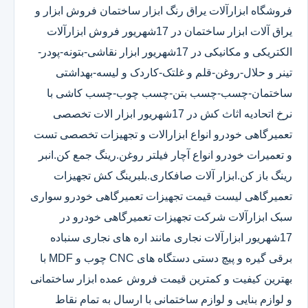
فروشگاه ابزارآلات یراق رنگ ابزار ساختمان فروش ابزار و
یراق آلات ابزار ساختمان در 17شهریور فروش ابزارآلات
الکتریکی و مکانیکی در 17شهریور ابزار نقاشی-بتونه-پودر-
تینر و حلال-روغن-قلم و غلتک-کاردک و لیسه-بهداشتی
ساختمان-چسب-چسب بتن-چسب چوب-چسب کاشی با
نرخ اتحادیه اثاث کش در 17شهریور ابزار الات تخصصی
تعمیرگاهی خودرو انواع ابزارالات و تجهیزات تخصصی تست
و تعمیرات خودرو انواع آچار فیلتر روغن.رینگ جمع کن.انبر
رینگ باز کن.ابزار آلات صافکاری.بلبرینگ کش تجهیزات
تعمیرگاهی لیست قیمت تجهیزات تعمیرگاهی خودرو سواری
سبک ابزارآلات شرکت تجهیزات تعمیرگاهی خودرو در
17شهریور ابزارآلات نجاری مانند اره های نجاری سنباده
برقی گیره و پیچ دستی دستگاه های CNC چوب و MDF با
بهترین کیفیت و کمترین قیمت فروش عمده ابزار ساختمانی
و لوازم بنایی و لوازم ساختمانی با ارسال به تمام نقاط