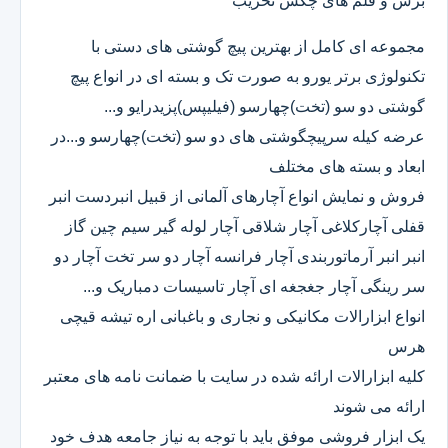
برش و قلم های چکش تخریب
مجموعه ای کامل از بهترین پیچ گوشتی های دستی با
تکنولوژی برتر یورو به صورت تک و بسته ای در انواع پیچ
گوشتی دو سو (تخت)چهارسو (فیلیپس)پزیدرایو و...
عرضه کیله سرپیچگوشتی های دو سو (تخت)چهارسو و...در
ابعاد و بسته های مختلف
فروش و نمایش انواع آچارهای آلمانی از قبیل انبردست انبر
قفلی آچارکلاغی آچار شلاقی آچار لوله گیر سیم چین گاز
انبر انبر آرماتوربندی آچار فرانسه آچار دو سر تخت آچار دو
سر رینگی آچار جغجغه ای آچار تاسیسات دمباریک و...
انواع ابزارالات مکانیکی و نجاری و باغبانی اره تیشه قیچی
هرس
کلیه ابزارالات ارائه شده در سایت با ضمانت نامه های معتبر
ارائه می شوند
یک ابزار فروشی موفق باید با توجه به نیاز جامعه هدف خود