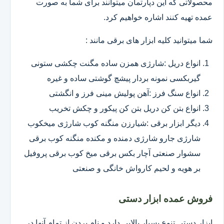
محصولاتی که این دپارتمان میتوانند برای شما به صورت
عمده تهیه کنند اشاره خواهیم کرد.
شما میتوانید کلیه ابزار های برقی مانند :
انواع دریل :شارژی همزن ساده مگنت چکشی ستونی
گیربکسی نمونه بردار پیشچ گوشتی ساده و غیره
انواع سنگ فرز :آهن پولیش مینی فرز و انگشتی
انواع بتن کن دریل بتن کن پیکور و چکش تخریب
دیگر ابزار برقی :شیارزن منگنه کوب شارژی میخکوب
شارژی جارو شارژی دمنده و مکنده منگنه کوب برقی
سشوار صنعتی آچار بکس برقی میخ کوب برقی پروفیل
بر هویه و لحیم کارواش خانگی و صنعتی
فروش عمده ابزار دستی
ابزار دستی تنوع بسیار بالایی دارد و نام بردن از تمام آنها در