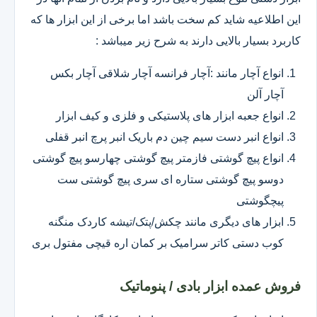
این اطلاعیه شاید کم سخت باشد اما برخی از این ابزار ها که
کاربرد بسیار بالایی دارند به شرح زیر میباشد :
انواع آچار مانند :آچار فرانسه آچار شلاقی آچار بکس
آچار آلن
انواع جعبه ابزار های پلاستیکی و فلزی و کیف ابزار
انواع انبر دست سیم چین دم باریک انبر پرچ انبر قفلی
انواع پیچ گوشتی فازمتر پیچ گوشتی چهارسو پیچ گوشتی
دوسو پیچ گوشتی ستاره ای سری پیچ گوشتی ست
پیچگوشتی
ابزار های دیگری مانند چکش/پتک/تیشه کاردک منگنه
کوب دستی کاتر سرامیک بر کمان اره قیچی مفتول بری
فروش عمده ابزار بادی / پنوماتیک