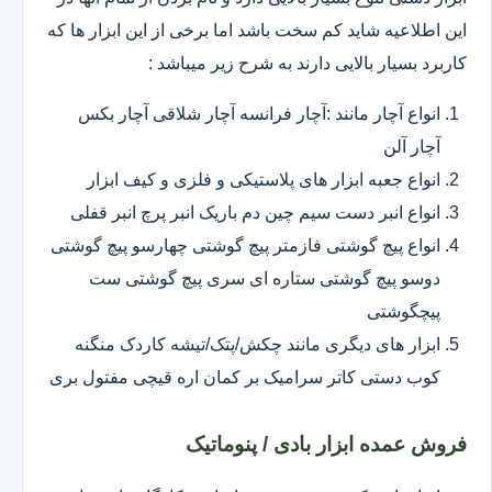
این اطلاعیه شاید کم سخت باشد اما برخی از این ابزار ها که
کاربرد بسیار بالایی دارند به شرح زیر میباشد :
انواع آچار مانند :آچار فرانسه آچار شلاقی آچار بکس
آچار آلن
انواع جعبه ابزار های پلاستیکی و فلزی و کیف ابزار
انواع انبر دست سیم چین دم باریک انبر پرچ انبر قفلی
انواع پیچ گوشتی فازمتر پیچ گوشتی چهارسو پیچ گوشتی
دوسو پیچ گوشتی ستاره ای سری پیچ گوشتی ست
پیچگوشتی
ابزار های دیگری مانند چکش/پتک/تیشه کاردک منگنه
کوب دستی کاتر سرامیک بر کمان اره قیچی مفتول بری
فروش عمده ابزار بادی / پنوماتیک