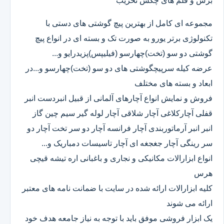
برش و قلم های چکش تخریب
مجموعه ای کامل از بهترین پیچ گوشتی های دستی با
تکنولوژی برتر یورو به صورت تک و بسته ای در انواع پیچ
گوشتی دو سو (تخت)چهارسو (فیلیپس)پزیدرایو و...
عرضه کیله سرپیچگوشتی های دو سو (تخت)چهارسو و...در
ابعاد و بسته های مختلف
فروش و نمایش انواع آچارهای آلمانی از قبیل انبردست انبر
قفلی آچارکلاغی آچار شلاقی آچار لوله گیر سیم چین گاز
انبر انبر آرماتوربندی آچار فرانسه آچار دو سر تخت آچار دو
سر رینگی آچار جغجغه ای آچار تاسیسات دمباریک و...
انواع ابزارالات مکانیکی و نجاری و باغبانی اره تیشه قیچی
هرس
کلیه ابزارالات ارائه شده در سایت با ضمانت نامه های معتبر
ارائه می شوند
یک ابزار فروشی موفق باید با توجه به نیاز جامعه هدف خود