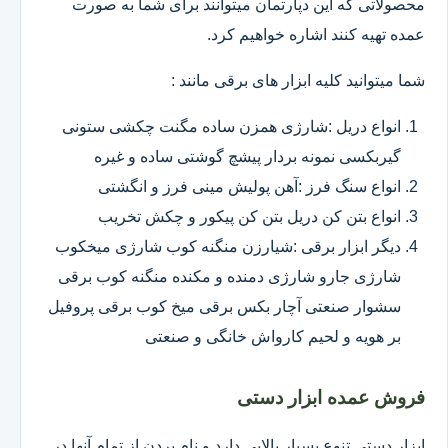
محصولاتی که این دپارتمان میتوانند برای شما به صورت
عمده تهیه کنند اشاره خواهیم کرد.
شما میتوانید کلیه ابزار های برقی مانند :
انواع دریل :شارژی همزن ساده مگنت چکشی ستونی
گیربکسی نمونه بردار پیشچ گوشتی ساده و غیره
انواع سنگ فرز :آهن پولیش مینی فرز و انگشتی
انواع بتن کن دریل بتن کن پیکور و چکش تخریب
دیگر ابزار برقی :شیارزن منگنه کوب شارژی میخکوب
شارژی جارو شارژی دمنده و مکنده منگنه کوب برقی
سشوار صنعتی آچار بکس برقی میخ کوب برقی پروفیل
بر هویه و لحیم کارواش خانگی و صنعتی
فروش عمده ابزار دستی
ابزار دستی تنوع بسیار بالایی دارد و نام بردن از تمام آنها در