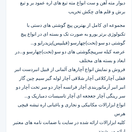
دیوار مته آهن و ست انواع مته تیغ های اره عمود بر و تیغ
برش و قلم های چکش تخریب
مجموعه ای کامل از بهترین پیچ گوشتی های دستی با
تکنولوژی برتر یورو به صورت تک و بسته ای در انواع پیچ
گوشتی دو سو (تخت)چهارسو (فیلیپس)پزیدرایو و...
عرضه کیله سرپیچگوشتی های دو سو (تخت)چهارسو و...در
ابعاد و بسته های مختلف
فروش و نمایش انواع آچارهای آلمانی از قبیل انبردست انبر
قفلی آچارکلاغی آچار شلاقی آچار لوله گیر سیم چین گاز
انبر انبر آرماتوربندی آچار فرانسه آچار دو سر تخت آچار دو
سر رینگی آچار جغجغه ای آچار تاسیسات دمباریک و...
انواع ابزارالات مکانیکی و نجاری و باغبانی اره تیشه قیچی
هرس
کلیه ابزارالات ارائه شده در سایت با ضمانت نامه های معتبر
ارائه می شوند