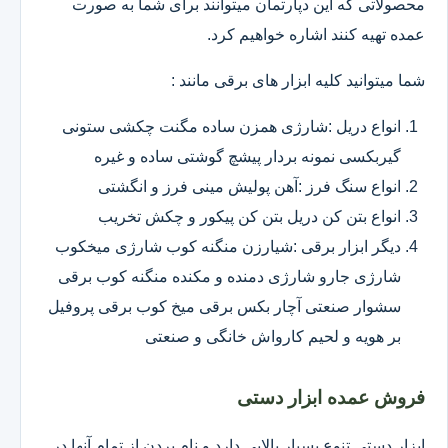
محصولاتی که این دپارتمان میتوانند برای شما به صورت
عمده تهیه کنند اشاره خواهیم کرد.
شما میتوانید کلیه ابزار های برقی مانند :
انواع دریل :شارژی همزن ساده مگنت چکشی ستونی
گیربکسی نمونه بردار پیشچ گوشتی ساده و غیره
انواع سنگ فرز :آهن پولیش مینی فرز و انگشتی
انواع بتن کن دریل بتن کن پیکور و چکش تخریب
دیگر ابزار برقی :شیارزن منگنه کوب شارژی میخکوب
شارژی جارو شارژی دمنده و مکنده منگنه کوب برقی
سشوار صنعتی آچار بکس برقی میخ کوب برقی پروفیل
بر هویه و لحیم کارواش خانگی و صنعتی
فروش عمده ابزار دستی
ابزار دستی تنوع بسیار بالایی دارد و نام بردن از تمام آنها در