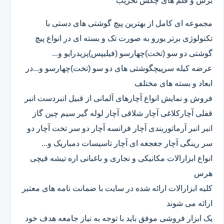
برش و قلم های چکش تخریب
مجموعه ای کامل از بهترین پیچ گوشتی های دستی با
تکنولوژی برتر یورو به صورت تک و بسته ای در انواع پیچ
گوشتی دو سو (تخت)چهارسو (فیلیپس)پزیدرایو و...
عرضه کیله سرپیچگوشتی های دو سو (تخت)چهارسو و...در
ابعاد و بسته های مختلف
فروش و نمایش انواع آچارهای آلمانی از قبیل انبردست انبر
قفلی آچارکلاغی آچار شلاقی آچار لوله گیر سیم چین گاز
انبر انبر آرماتوربندی آچار فرانسه آچار دو سر تخت آچار دو
سر رینگی آچار جغجغه ای آچار تاسیسات دمباریک و...
انواع ابزارالات مکانیکی و نجاری و باغبانی اره تیشه قیچی
هرس
کلیه ابزارالات ارائه شده در سایت با ضمانت نامه های معتبر
ارائه می شوند
یک ابزار فروشی موفق باید با توجه به نیاز جامعه هدف خود