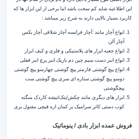
این اطلاعیه شاید کم سخت باشد اما برخی از این ابزار ها که
کاربرد بسیار بالایی دارند به شرح زیر میباشد :
انواع آچار مانند :آچار فرانسه آچار شلاقی آچار بکس
آچار آلن
انواع جعبه ابزار های پلاستیکی و فلزی و کیف ابزار
انواع انبر دست سیم چین دم باریک انبر پرچ انبر قفلی
انواع پیچ گوشتی فازمتر پیچ گوشتی چهارسو پیچ گوشتی
دوسو پیچ گوشتی ستاره ای سری پیچ گوشتی ست
پیچگوشتی
ابزار های دیگری مانند چکش/پتک/تیشه کاردک منگنه
کوب دستی کاتر سرامیک بر کمان اره قیچی مفتول بری
فروش عمده ابزار بادی / پنوماتیک