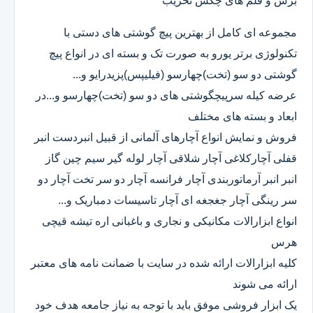
برش و قلم های چکش تخریب
مجموعه ای کامل از بهترین پیچ گوشتی های دستی با
تکنولوژی برتر یورو به صورت تک و بسته ای در انواع پیچ
گوشتی دو سو (تخت)چهارسو (فیلیپس)پزیدرایو و...
عرضه کیله سرپیچگوشتی های دو سو (تخت)چهارسو و...در
ابعاد و بسته های مختلف
فروش و نمایش انواع آچارهای آلمانی از قبیل انبردست انبر
قفلی آچارکلاغی آچار شلاقی آچار لوله گیر سیم چین گاز
انبر انبر آرماتوربندی آچار فرانسه آچار دو سر تخت آچار دو
سر رینگی آچار جغجغه ای آچار تاسیسات دمباریک و...
انواع ابزارالات مکانیکی و نجاری و باغبانی اره تیشه قیچی
هرس
کلیه ابزارالات ارائه شده در سایت با ضمانت نامه های معتبر
ارائه می شوند
یک ابزار فروشی موفق باید با توجه به نیاز جامعه هدف خود