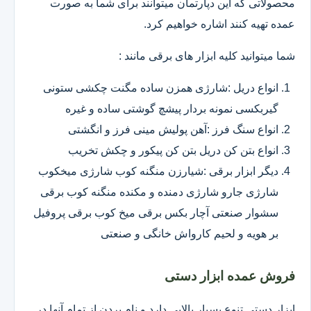
محصولاتی که این دپارتمان میتوانند برای شما به صورت
عمده تهیه کنند اشاره خواهیم کرد.
شما میتوانید کلیه ابزار های برقی مانند :
انواع دریل :شارژی همزن ساده مگنت چکشی ستونی
گیربکسی نمونه بردار پیشچ گوشتی ساده و غیره
انواع سنگ فرز :آهن پولیش مینی فرز و انگشتی
انواع بتن کن دریل بتن کن پیکور و چکش تخریب
دیگر ابزار برقی :شیارزن منگنه کوب شارژی میخکوب
شارژی جارو شارژی دمنده و مکنده منگنه کوب برقی
سشوار صنعتی آچار بکس برقی میخ کوب برقی پروفیل
بر هویه و لحیم کارواش خانگی و صنعتی
فروش عمده ابزار دستی
ابزار دستی تنوع بسیار بالایی دارد و نام بردن از تمام آنها در