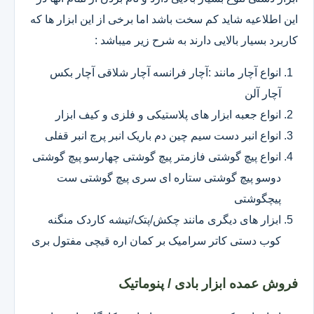
این اطلاعیه شاید کم سخت باشد اما برخی از این ابزار ها که
کاربرد بسیار بالایی دارند به شرح زیر میباشد :
انواع آچار مانند :آچار فرانسه آچار شلاقی آچار بکس
آچار آلن
انواع جعبه ابزار های پلاستیکی و فلزی و کیف ابزار
انواع انبر دست سیم چین دم باریک انبر پرچ انبر قفلی
انواع پیچ گوشتی فازمتر پیچ گوشتی چهارسو پیچ گوشتی
دوسو پیچ گوشتی ستاره ای سری پیچ گوشتی ست
پیچگوشتی
ابزار های دیگری مانند چکش/پتک/تیشه کاردک منگنه
کوب دستی کاتر سرامیک بر کمان اره قیچی مفتول بری
فروش عمده ابزار بادی / پنوماتیک