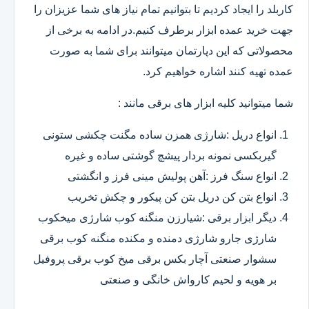
کاربلد را ایجاد کردیم تا بتوانیم تمام نیاز های شما عزیزان را
جهت خرید عمده ابزار برطرف کنیم.در ادامه به برخی از
محصولاتی که این دپارتمان میتوانند برای شما به صورت
عمده تهیه کنند اشاره خواهیم کرد.
شما میتوانید کلیه ابزار های برقی مانند :
انواع دریل :شارژی همزن ساده مگنت چکشی ستونی
گیربکسی نمونه بردار پیشچ گوشتی ساده و غیره
انواع سنگ فرز :آهن پولیش مینی فرز و انگشتی
انواع بتن کن دریل بتن کن پیکور و چکش تخریب
دیگر ابزار برقی :شیارزن منگنه کوب شارژی میخکوب
شارژی جارو شارژی دمنده و مکنده منگنه کوب برقی
سشوار صنعتی آچار بکس برقی میخ کوب برقی پروفیل
بر هویه و لحیم کارواش خانگی و صنعتی