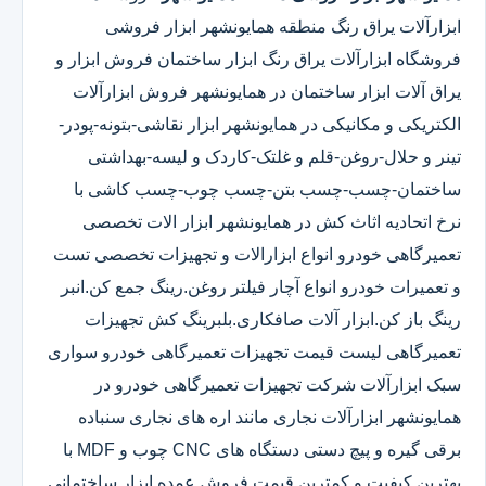
ابزارآلات یراق رنگ منطقه همایونشهر ابزار فروشی
فروشگاه ابزارآلات یراق رنگ ابزار ساختمان فروش ابزار و
یراق آلات ابزار ساختمان در همایونشهر فروش ابزارآلات
الکتریکی و مکانیکی در همایونشهر ابزار نقاشی-بتونه-پودر-
تینر و حلال-روغن-قلم و غلتک-کاردک و لیسه-بهداشتی
ساختمان-چسب-چسب بتن-چسب چوب-چسب کاشی با
نرخ اتحادیه اثاث کش در همایونشهر ابزار الات تخصصی
تعمیرگاهی خودرو انواع ابزارالات و تجهیزات تخصصی تست
و تعمیرات خودرو انواع آچار فیلتر روغن.رینگ جمع کن.انبر
رینگ باز کن.ابزار آلات صافکاری.بلبرینگ کش تجهیزات
تعمیرگاهی لیست قیمت تجهیزات تعمیرگاهی خودرو سواری
سبک ابزارآلات شرکت تجهیزات تعمیرگاهی خودرو در
همایونشهر ابزارآلات نجاری مانند اره های نجاری سنباده
برقی گیره و پیچ دستی دستگاه های CNC چوب و MDF با
بهترین کیفیت و کمترین قیمت فروش عمده ابزار ساختمانی