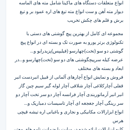
انواع متعلقات دستگاه های ماکیتا شامل مته های الماسه
دیوار مته آهن و ست انواع مته تیغ های اره عمود بر و تیغ
برش و قلم های چکش تخریب
مجموعه ای کامل از بهترین پیچ گوشتی های دستی با
تکنولوژی برتر یورو به صورت تک و بسته ای در انواع پیچ
گوشتی دو سو (تخت)چهارسو (فیلیپس)پزیدرایو و...
عرضه کیله سرپیچگوشتی های دو سو (تخت)چهارسو و...در
ابعاد و بسته های مختلف
فروش و نمایش انواع آچارهای آلمانی از قبیل انبردست انبر
قفلی آچارکلاغی آچار شلاقی آچار لوله گیر سیم چین گاز
انبر انبر آرماتوربندی آچار فرانسه آچار دو سر تخت آچار دو
سر رینگی آچار جغجغه ای آچار تاسیسات دمباریک و...
انواع ابزارالات مکانیکی و نجاری و باغبانی اره تیشه قیچی
هرس
کلیه ابزارالات ارائه شده در سایت با ضمانت نامه های معتبر