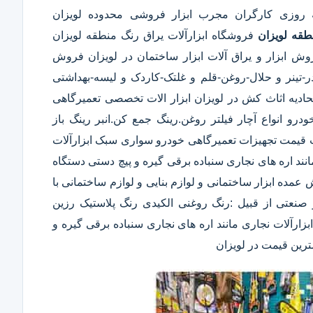
ه روزی کارگران مجرب ابزار فروشی محدوده لویزان
طقه لویزان
فروشگاه ابزارآلات یراق رنگ منطقه لویزان
وش ابزار و یراق آلات ابزار ساختمان در لویزان فروش
ودر-تینر و حلال-روغن-قلم و غلتک-کاردک و لیسه-بهداشتی
ه اثاث کش در لویزان ابزار الات تخصصی تعمیرگاهی
رو انواع آچار فیلتر روغن.رینگ جمع کن.انبر رینگ باز
 قیمت تجهیزات تعمیرگاهی خودرو سواری سبک ابزارآلات
نند اره های نجاری سنباده برقی گیره و پیچ دستی دستگاه
قیمت فروش عمده ابزار ساختمانی و لوازم بنایی و لوازم ساختمانی با
صنعتی از قبیل :رنگ روغنی الکیدی رنگ پلاستیک رزین
ارآلات نجاری مانند اره های نجاری سنباده برقی گیره و