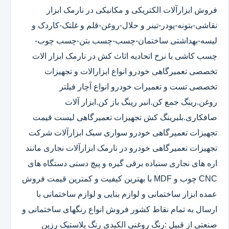
فروش ابزارآلات الکتریکی و مکانیکی در نارمک ابزار
نقاشی-بتونه-پودر-تینر و حلال-روغن-قلم و غلتک-کاردک و
لیسه-بهداشتی ساختمان-چسب-چسب بتن-چسب چوب-
چسب کاشی با نرخ اتحادیه اثاث کش در نارمک ابزار الات
تخصصی تعمیرگاهی خودرو انواع ابزارالات و تجهیزات
تخصصی تست و تعمیرات خودرو انواع آچار فیلتر
روغن.رینگ جمع کن.انبر رینگ باز کن.ابزار آلات
صافکاری.بلبرینگ کش تجهیزات تعمیرگاهی لیست قیمت
تجهیزات تعمیرگاهی خودرو سواری سبک ابزارآلات شرکت
تجهیزات تعمیرگاهی خودرو در نارمک ابزارآلات نجاری مانند
اره های نجاری سنباده برقی گیره و پیچ دستی دستگاه های
CNC چوب و MDF با بهترین کیفیت و کمترین قیمت فروش
عمده ابزار ساختمانی و لوازم بنایی و لوازم ساختمانی با
ارسال به تمام نقاط کشور فروش انواع رنگهای ساختمانی و
صنعتی از قبیل :رنگ روغنی الکیدی رنگ پلاستیک رزین