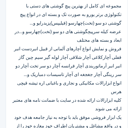
مجموعه ای کامل از بهترین پیچ گوشتی های دستی با
تکنولوژی برتر یورو به صورت تک و بسته ای در انواع پیچ
گوشتی دو سو (تخت)چهارسو (فیلیپس)پزیدرایو و...
عرضه کیله سرپیچگوشتی های دو سو (تخت)چهارسو و...در
ابعاد و بسته های مختلف
فروش و نمایش انواع آچارهای آلمانی از قبیل انبردست انبر
قفلی آچارکلاغی آچار شلاقی آچار لوله گیر سیم چین گاز
انبر انبر آرماتوربندی آچار فرانسه آچار دو سر تخت آچار دو
سر رینگی آچار جغجغه ای آچار تاسیسات دمباریک و...
انواع ابزارالات مکانیکی و نجاری و باغبانی اره تیشه قیچی
هرس
کلیه ابزارالات ارائه شده در سایت با ضمانت نامه های معتبر
ارائه می شوند
یک ابزار فروشی موفق باید با توجه به نیاز جامعه هدف خود
و در واقع مشاغل و مشتریان اطراف خود مغازه خود را از