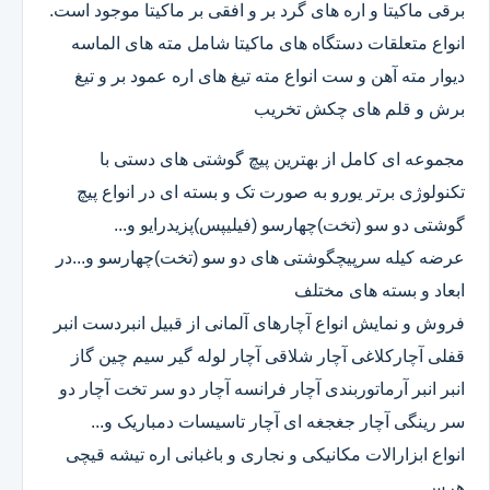
برقی ماکیتا و اره های گرد بر و افقی بر ماکیتا موجود است.
انواع متعلقات دستگاه های ماکیتا شامل مته های الماسه
دیوار مته آهن و ست انواع مته تیغ های اره عمود بر و تیغ
برش و قلم های چکش تخریب
مجموعه ای کامل از بهترین پیچ گوشتی های دستی با
تکنولوژی برتر یورو به صورت تک و بسته ای در انواع پیچ
گوشتی دو سو (تخت)چهارسو (فیلیپس)پزیدرایو و...
عرضه کیله سرپیچگوشتی های دو سو (تخت)چهارسو و...در
ابعاد و بسته های مختلف
فروش و نمایش انواع آچارهای آلمانی از قبیل انبردست انبر
قفلی آچارکلاغی آچار شلاقی آچار لوله گیر سیم چین گاز
انبر انبر آرماتوربندی آچار فرانسه آچار دو سر تخت آچار دو
سر رینگی آچار جغجغه ای آچار تاسیسات دمباریک و...
انواع ابزارالات مکانیکی و نجاری و باغبانی اره تیشه قیچی
هرس