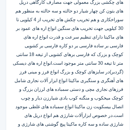
های چکشی بزرگ معمولی جهت مصارف کارگاهی دریل
های بتون کن چهار شیار دو حالته و سه حالته به منظور هم
سوراخکاری و هم تخریب چکش های تخریب از 4 کیلویی تا
30 کیلویی جهت تخریب های سنگین انواع اره های عمود بر
های ماکیتا دارای تنظیم سرعت و قدرت انواع اره های
فارسی بر ساده فارسی بر دو کاره فارسی بر کشویی
کوچک و بزرک که فارسی برهای کشویی از تیغه 18 سانتی
متر تا تیغه 30 سانتی متر موجود است.انواع اره های دیسکی
(گردبر)در سایزهای کوچک و بزرگ انواع فرز و مینی فرز
های آهنگری و سنگبری ماکیتا انواع ابزار آلات نجاری شامل
فرزهای نجاری مچی و دستی سمباده های لرزان بزرگ و
کوچک میخکوب و منگنه کوب بادی شیارزن دیار و چوب
اتصال بیسکویت زن ماکیتا انواع سمباده های غلطی موجود
است.در خصوص ابزارآلات شارژی هم انواع دریل های
شارژی ساده و سه کاره ماکیتا پیچ گوشتی های شارژی و