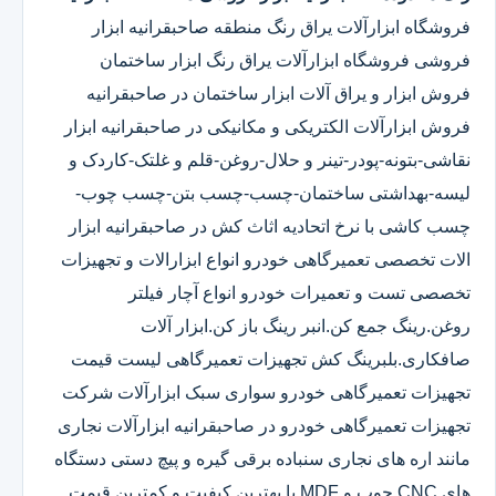
فروشگاه ابزارآلات یراق رنگ منطقه صاحبقرانیه ابزار
فروشی فروشگاه ابزارآلات یراق رنگ ابزار ساختمان
فروش ابزار و یراق آلات ابزار ساختمان در صاحبقرانیه
فروش ابزارآلات الکتریکی و مکانیکی در صاحبقرانیه ابزار
نقاشی-بتونه-پودر-تینر و حلال-روغن-قلم و غلتک-کاردک و
لیسه-بهداشتی ساختمان-چسب-چسب بتن-چسب چوب-
چسب کاشی با نرخ اتحادیه اثاث کش در صاحبقرانیه ابزار
الات تخصصی تعمیرگاهی خودرو انواع ابزارالات و تجهیزات
تخصصی تست و تعمیرات خودرو انواع آچار فیلتر
روغن.رینگ جمع کن.انبر رینگ باز کن.ابزار آلات
صافکاری.بلبرینگ کش تجهیزات تعمیرگاهی لیست قیمت
تجهیزات تعمیرگاهی خودرو سواری سبک ابزارآلات شرکت
تجهیزات تعمیرگاهی خودرو در صاحبقرانیه ابزارآلات نجاری
مانند اره های نجاری سنباده برقی گیره و پیچ دستی دستگاه
های CNC چوب و MDF با بهترین کیفیت و کمترین قیمت