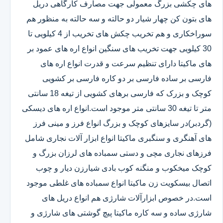
های چکشی بزرگ معمولی جهت مصارف کارگاهی دریل
های بتون کن چهار شیار دو حالته و سه حالته به منظور هم
سوراخکاری و هم تخریب چکش های تخریب از 4 کیلویی تا
30 کیلویی جهت تخریب های سنگین انواع اره های عمود بر
های ماکیتا دارای تنظیم سرعت و قدرت انواع اره های
فارسی بر ساده فارسی بر دو کاره فارسی بر کشویی
کوچک و بزرک که فارسی برهای کشویی از تیغه 18 سانتی
متر تا تیغه 30 سانتی متر موجود است.انواع اره های دیسکی
(گردبر)در سایزهای کوچک و بزرگ انواع فرز و مینی فرز
های آهنگری و سنگبری ماکیتا انواع ابزار آلات نجاری شامل
فرزهای نجاری مچی و دستی سمباده های لرزان بزرگ و
کوچک میخکوب و منگنه کوب بادی شیارزن دیار و چوب
اتصال بیسکویت زن ماکیتا انواع سمباده های غلطی موجود
است.در خصوص ابزارآلات شارژی هم انواع دریل های
شارژی ساده و سه کاره ماکیتا پیچ گوشتی های شارژی و