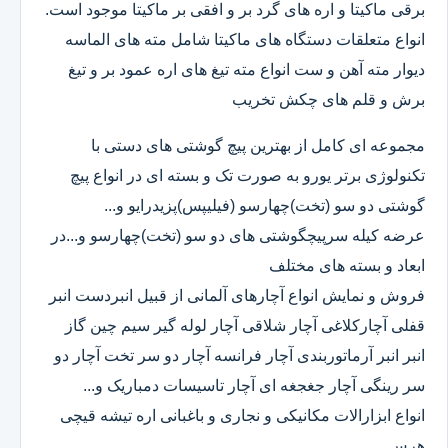
برقی ماکیتا و اره های گرد بر و افقی بر ماکیتا موجود است.
انواع متعلقات دستگاه های ماکیتا شامل مته های الماسه
دیوار مته آهن و ست انواع مته تیغ های اره عمود بر و تیغ
برش و قلم های چکش تخریب
مجموعه ای کامل از بهترین پیچ گوشتی های دستی با
تکنولوژی برتر یورو به صورت تک و بسته ای در انواع پیچ
گوشتی دو سو (تخت)چهارسو (فیلیپس)پزیدرایو و...
عرضه کیله سرپیچگوشتی های دو سو (تخت)چهارسو و...در
ابعاد و بسته های مختلف
فروش و نمایش انواع آچارهای آلمانی از قبیل انبردست انبر
قفلی آچارکلاغی آچار شلاقی آچار لوله گیر سیم چین گاز
انبر انبر آرماتوربندی آچار فرانسه آچار دو سر تخت آچار دو
سر رینگی آچار جغجغه ای آچار تاسیسات دمباریک و...
انواع ابزارالات مکانیکی و نجاری و باغبانی اره تیشه قیچی
هرس