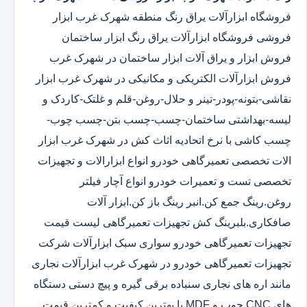
فروشگاه ابزارآلات یراق رنگ منطقه شهرک غرب ابزار
فروشی فروشگاه ابزارآلات یراق رنگ ابزار ساختمان
فروش ابزار و یراق آلات ابزار ساختمان در شهرک غرب
فروش ابزارآلات الکتریکی و مکانیکی در شهرک غرب ابزار
نقاشی-بتونه-پودر-تینر و حلال-روغن-قلم و غلتک-کاردک و
لیسه-بهداشتی ساختمان-چسب-چسب بتن-چسب چوب-
چسب کاشی با نرخ اتحادیه اثاث کش در شهرک غرب ابزار
الات تخصصی تعمیرگاهی خودرو انواع ابزارالات و تجهیزات
تخصصی تست و تعمیرات خودرو انواع آچار فیلتر
روغن.رینگ جمع کن.انبر رینگ باز کن.ابزار آلات
صافکاری.بلبرینگ کش تجهیزات تعمیرگاهی لیست قیمت
تجهیزات تعمیرگاهی خودرو سواری سبک ابزارآلات شرکت
تجهیزات تعمیرگاهی خودرو در شهرک غرب ابزارآلات نجاری
مانند اره های نجاری سنباده برقی گیره و پیچ دستی دستگاه
های CNC چوب و MDF با بهترین کیفیت و کمترین قیمت