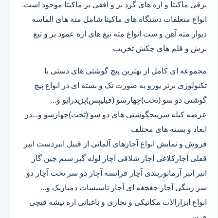
برقی ماکیتا و اره های گرد بر و افقی بر ماکیتا موجود است.
انواع متعلقات دستگاه های ماکیتا شامل مته های الماسه
دیوار مته آهن و ست انواع مته تیغ های اره عمود بر و تیغ
برش و قلم های چکش تخریب
مجموعه ای کامل از بهترین پیچ گوشتی های دستی با
تکنولوژی برتر یورو به صورت تک و بسته ای در انواع پیچ
گوشتی دو سو (تخت)چهارسو (فیلیپس)پزیدرایو و...
عرضه کیله سرپیچگوشتی های دو سو (تخت)چهارسو و...در
ابعاد و بسته های مختلف
فروش و نمایش انواع آچارهای آلمانی از قبیل انبردست انبر
قفلی آچارکلاغی آچار شلاقی آچار لوله گیر سیم چین گاز
انبر انبر آرماتوربندی آچار فرانسه آچار دو سر تخت آچار دو
سر رینگی آچار جغجغه ای آچار تاسیسات دمباریک و...
انواع ابزارالات مکانیکی و نجاری و باغبانی اره تیشه قیچی
هرس