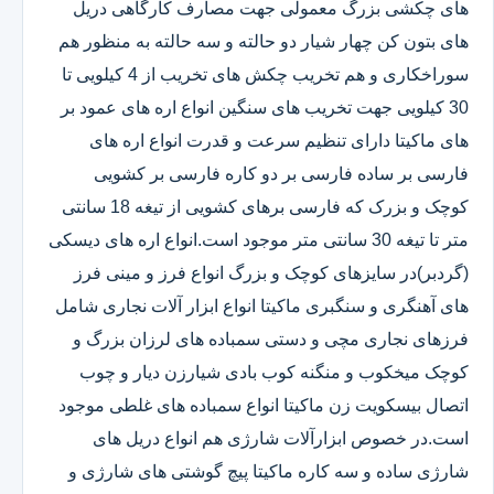
های چکشی بزرگ معمولی جهت مصارف کارگاهی دریل
های بتون کن چهار شیار دو حالته و سه حالته به منظور هم
سوراخکاری و هم تخریب چکش های تخریب از 4 کیلویی تا
30 کیلویی جهت تخریب های سنگین انواع اره های عمود بر
های ماکیتا دارای تنظیم سرعت و قدرت انواع اره های
فارسی بر ساده فارسی بر دو کاره فارسی بر کشویی
کوچک و بزرک که فارسی برهای کشویی از تیغه 18 سانتی
متر تا تیغه 30 سانتی متر موجود است.انواع اره های دیسکی
(گردبر)در سایزهای کوچک و بزرگ انواع فرز و مینی فرز
های آهنگری و سنگبری ماکیتا انواع ابزار آلات نجاری شامل
فرزهای نجاری مچی و دستی سمباده های لرزان بزرگ و
کوچک میخکوب و منگنه کوب بادی شیارزن دیار و چوب
اتصال بیسکویت زن ماکیتا انواع سمباده های غلطی موجود
است.در خصوص ابزارآلات شارژی هم انواع دریل های
شارژی ساده و سه کاره ماکیتا پیچ گوشتی های شارژی و