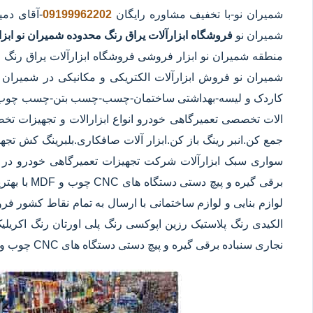
شمیران نو
-با تخفیف مشاوره رایگان
09199962202
-آقای دم
شمیران نو
فروشگاه ابزارآلات یراق رنگ محدوده شمیران نو
ابز
منطقه شمیران نو ابزار فروشی فروشگاه ابزارآلات یراق رنگ اب
شمیران نو فروش ابزارآلات الکتریکی و مکانیکی در شمیران نو 
کاردک و لیسه-بهداشتی ساختمان-چسب-چسب بتن-چسب چوب-چسب
الات تخصصی تعمیرگاهی خودرو انواع ابزارالات و تجهیزات تخ
جمع کن.انبر رینگ باز کن.ابزار آلات صافکاری.بلبرینگ کش ت
سواری سبک ابزارآلات شرکت تجهیزات تعمیرگاهی خودرو در شمی
برقی گیره و
لوازم بنایی و لوازم ساختمانی با ارسال به تمام نقاط کشور ف
الکیدی رنگ پلاستیک رزین اپوکسی رنگ پلی اورتان رنگ اکریلی
نجاری سنباده برقی گیره و پیچ دستی دستگاه های CNC چوب و MDF با بهترین کیفیت و کمترین قیمت در شمیران نو