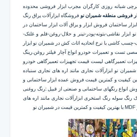
یرچی شبانه روزی کارگران مجرب ابزار فروشی محدوده
ار فروشی منطقه شمیران نو
فروشگاه ابزارآلات یراق رنگ
زار ساختمان فروش ابزار و یراق آلات ابزار ساختمان در
ابزار نقاشی-بتونه-پودر-تینر و حلال-روغن-قلم و غلتک-
 کاشی با نرخ اتحادیه اثاث کش در شمیران نو ابزار
صصی تست و تعمیرات خودرو انواع آچار فیلتر روغن.رینگ
جهیزات تعمیرگاهی لیست قیمت تجهیزات تعمیرگاهی خودرو
ران نو ابزارآلات نجاری مانند اره های نجاری سنباده
 پیچ دستی دستگاه های CNC چوب و MDF با بهترین کیفیت و کمترین قیمت فروش عمده ابزار ساختمانی و
روش انواع رنگهای ساختمانی و صنعتی از قبیل :رنگ روغنی
ک رنگ سوله رنگ استخری ابزارآلات نجاری مانند اره های