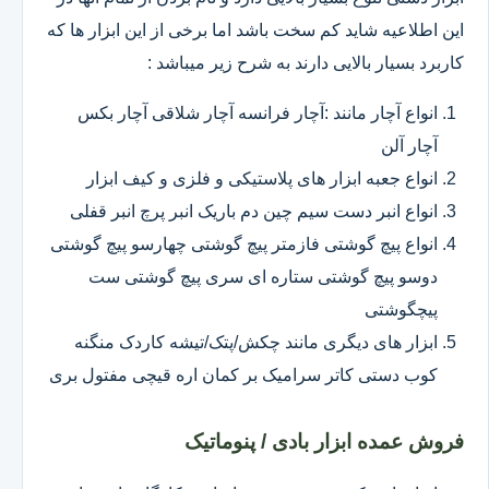
این اطلاعیه شاید کم سخت باشد اما برخی از این ابزار ها که
کاربرد بسیار بالایی دارند به شرح زیر میباشد :
انواع آچار مانند :آچار فرانسه آچار شلاقی آچار بکس
آچار آلن
انواع جعبه ابزار های پلاستیکی و فلزی و کیف ابزار
انواع انبر دست سیم چین دم باریک انبر پرچ انبر قفلی
انواع پیچ گوشتی فازمتر پیچ گوشتی چهارسو پیچ گوشتی
دوسو پیچ گوشتی ستاره ای سری پیچ گوشتی ست
پیچگوشتی
ابزار های دیگری مانند چکش/پتک/تیشه کاردک منگنه
کوب دستی کاتر سرامیک بر کمان اره قیچی مفتول بری
فروش عمده ابزار بادی / پنوماتیک