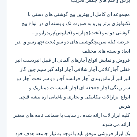
برش و قلم های چکش تخریب
مجموعه ای کامل از بهترین پیچ گوشتی های دستی با
تکنولوژی برتر یورو به صورت تک و بسته ای در انواع پیچ
گوشتی دو سو (تخت)چهارسو (فیلیپس)پزیدرایو و...
عرضه کیله سرپیچگوشتی های دو سو (تخت)چهارسو و...در
ابعاد و بسته های مختلف
فروش و نمایش انواع آچارهای آلمانی از قبیل انبردست انبر
قفلی آچارکلاغی آچار شلاقی آچار لوله گیر سیم چین گاز
انبر انبر آرماتوربندی آچار فرانسه آچار دو سر تخت آچار دو
سر رینگی آچار جغجغه ای آچار تاسیسات دمباریک و...
انواع ابزارالات مکانیکی و نجاری و باغبانی اره تیشه قیچی
هرس
کلیه ابزارالات ارائه شده در سایت با ضمانت نامه های معتبر
ارائه می شوند
یک ابزار فروشی موفق باید با توجه به نیاز جامعه هدف خود