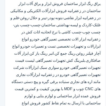
یراق رنگ ابزار ساختمان فروش ابزار و یراق آلات ابزار
ساختمان در زعفرانیه فروش ابزارآلات الکتریکی و مکانیکی
در زعفرانیه ابزار نقاشی-بتونه-پودر-تینر و حلال-روغن-قلم و
غلتک-کاردک و لیسه-بهداشتی ساختمان-چسب-چسب بتن-
چسب چوب-چسب کاشی با نرخ اتحادیه اثاث کش در
زعفرانیه ابزار الات تخصصی تعمیرگاهی خودرو انواع
ابزارالات و تجهیزات تخصصی تست و تعمیرات خودرو انواع
آچار فیلتر روغن.رینگ جمع کن.انبر رینگ باز کن.ابزار آلات
صافکاری.بلبرینگ کش تجهیزات تعمیرگاهی لیست قیمت
تجهیزات تعمیرگاهی خودرو سواری سبک ابزارآلات شرکت
تجهیزات تعمیرگاهی خودرو در زعفرانیه ابزارآلات نجاری
مانند اره های نجاری سنباده برقی گیره و پیچ دستی دستگاه
های CNC چوب و MDF با بهترین کیفیت و کمترین قیمت
فروش عمده ابزار ساختمانی و لوازم بنایی و لوازم
ساختمانی با ارسال به تمام نقاط کشور فروش انواع