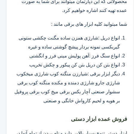
محصولاتی که این دپارتمان میتوانند برای شما به صورت
عمده تهیه کنند اشاره خواهیم کرد.
شما میتوانید کلیه ابزار های برقی مانند :
انواع دریل :شارژی همزن ساده مگنت چکشی ستونی
گیربکسی نمونه بردار پیشچ گوشتی ساده و غیره
انواع سنگ فرز :آهن پولیش مینی فرز و انگشتی
انواع بتن کن دریل بتن کن پیکور و چکش تخریب
دیگر ابزار برقی :شیارزن منگنه کوب شارژی میخکوب
شارژی جارو شارژی دمنده و مکنده منگنه کوب برقی
سشوار صنعتی آچار بکس برقی میخ کوب برقی پروفیل
بر هویه و لحیم کارواش خانگی و صنعتی
فروش عمده ابزار دستی
ابزار دستی تنوع بسیار بالایی دارد و نام بردن از تمام آنها در