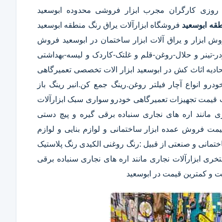
 روزی کارگران مجرب ابزار فروشی محدوده ابوسعید
قه ابوسعید
فروشگاه ابزارآلات یراق رنگ منطقه ابوسعید
وش ابزار و یراق آلات ابزار ساختمان در ابوسعید فروش
پودر-تینر و حلال-روغن-قلم و غلتک-کاردک و لیسه-بهداشتی
 اثاث کش در ابوسعید ابزار الات تخصصی تعمیرگاهی
رو انواع آچار فیلتر روغن.رینگ جمع کن.انبر رینگ باز
 قیمت تجهیزات تعمیرگاهی خودرو سواری سبک ابزارآلات
ی مانند اره های نجاری سنباده برقی گیره و پیچ دستی
کیفیت و کمترین قیمت فروش عمده ابزار ساختمانی و لوازم بنایی و لوازم
تمانی و صنعتی از قبیل :رنگ روغنی الکیدی رنگ پلاستیک
ری ابزارآلات نجاری مانند اره های نجاری سنباده برقی