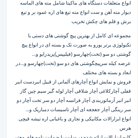
انواع متعلقات دستگاه های ماکیتا شامل مته های الماسه
دیوار مته آهن و ست انواع مته تیغ های اره عمود بر و تیغ
برش و قلم های چکش تخریب
مجموعه ای کامل از بهترین پیچ گوشتی های دستی با
تکنولوژی برتر یورو به صورت تک و بسته ای در انواع پیچ
گوشتی دو سو (تخت)چهارسو (فیلیپس)پزیدرایو و...
عرضه کیله سرپیچگوشتی های دو سو (تخت)چهارسو و...در
ابعاد و بسته های مختلف
فروش و نمایش انواع آچارهای آلمانی از قبیل انبردست انبر
قفلی آچارکلاغی آچار شلاقی آچار لوله گیر سیم چین گاز
انبر انبر آرماتوربندی آچار فرانسه آچار دو سر تخت آچار دو
سر رینگی آچار جغجغه ای آچار تاسیسات دمباریک و...
انواع ابزارالات مکانیکی و نجاری و باغبانی اره تیشه قیچی
هرس
کلیه ابزارالات ارائه شده در سایت با ضمانت نامه های معتبر