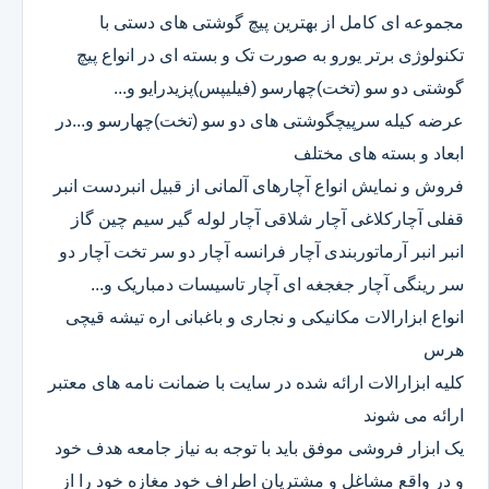
مجموعه ای کامل از بهترین پیچ گوشتی های دستی با
تکنولوژی برتر یورو به صورت تک و بسته ای در انواع پیچ
گوشتی دو سو (تخت)چهارسو (فیلیپس)پزیدرایو و...
عرضه کیله سرپیچگوشتی های دو سو (تخت)چهارسو و...در
ابعاد و بسته های مختلف
فروش و نمایش انواع آچارهای آلمانی از قبیل انبردست انبر
قفلی آچارکلاغی آچار شلاقی آچار لوله گیر سیم چین گاز
انبر انبر آرماتوربندی آچار فرانسه آچار دو سر تخت آچار دو
سر رینگی آچار جغجغه ای آچار تاسیسات دمباریک و...
انواع ابزارالات مکانیکی و نجاری و باغبانی اره تیشه قیچی
هرس
کلیه ابزارالات ارائه شده در سایت با ضمانت نامه های معتبر
ارائه می شوند
یک ابزار فروشی موفق باید با توجه به نیاز جامعه هدف خود
و در واقع مشاغل و مشتریان اطراف خود مغازه خود را از