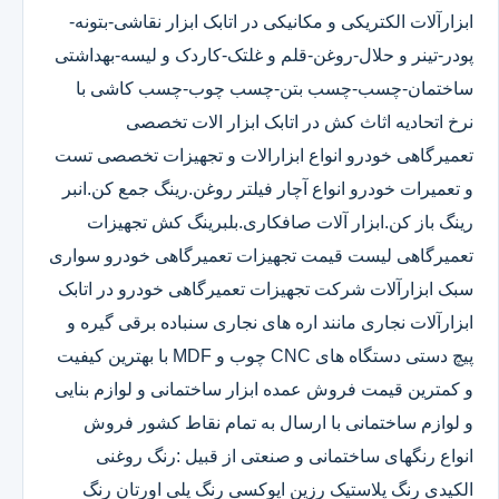
ابزارآلات الکتریکی و مکانیکی در اتابک ابزار نقاشی-بتونه-
پودر-تینر و حلال-روغن-قلم و غلتک-کاردک و لیسه-بهداشتی
ساختمان-چسب-چسب بتن-چسب چوب-چسب کاشی با
نرخ اتحادیه اثاث کش در اتابک ابزار الات تخصصی
تعمیرگاهی خودرو انواع ابزارالات و تجهیزات تخصصی تست
و تعمیرات خودرو انواع آچار فیلتر روغن.رینگ جمع کن.انبر
رینگ باز کن.ابزار آلات صافکاری.بلبرینگ کش تجهیزات
تعمیرگاهی لیست قیمت تجهیزات تعمیرگاهی خودرو سواری
سبک ابزارآلات شرکت تجهیزات تعمیرگاهی خودرو در اتابک
ابزارآلات نجاری مانند اره های نجاری سنباده برقی گیره و
پیچ دستی دستگاه های CNC چوب و MDF با بهترین کیفیت
و کمترین قیمت فروش عمده ابزار ساختمانی و لوازم بنایی
و لوازم ساختمانی با ارسال به تمام نقاط کشور فروش
انواع رنگهای ساختمانی و صنعتی از قبیل :رنگ روغنی
الکیدی رنگ پلاستیک رزین اپوکسی رنگ پلی اورتان رنگ