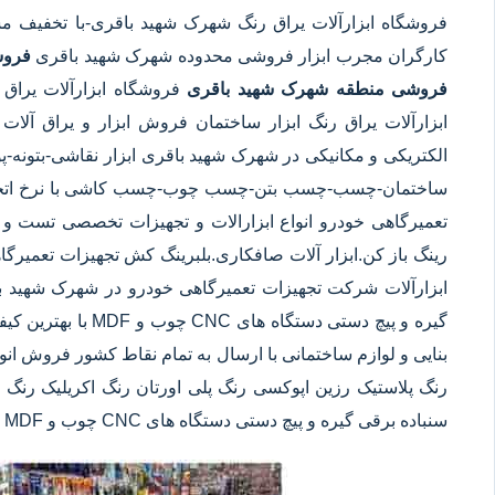
فروشگاه ابزارآلات یراق رنگ شهرک شهید باقری
-با تخفیف م
کارگران مجرب ابزار فروشی محدوده شهرک شهید باقری
فروش
فروشی منطقه شهرک شهید باقری
فروشگاه ابزارآلات یراق
ابزارآلات یراق رنگ ابزار ساختمان فروش ابزار و یراق آلا
الکتریکی و مکانیکی در شهرک شهید باقری ابزار نقاشی-بتونه-پ
ساختمان-چسب-چسب بتن-چسب چوب-چسب کاشی با نرخ اتحادی
تعمیرگاهی خودرو انواع ابزارالات و تجهیزات تخصصی تست و تع
رینگ باز کن.ابزار آلات صافکاری.بلبرینگ کش تجهیزات تعمی
ابزارآلات شرکت تجهیزات تعمیرگاهی خودرو در شهرک شهید باق
گیره و پیچ دستی دست
بنایی و لوازم ساختمانی با ارسال به تمام نقاط کشور فروش انو
رنگ پلاستیک رزین اپوکسی رنگ پلی اورتان رنگ اکریلیک رنگ س
سنباده برقی گیره و پیچ دستی دستگاه های CNC چوب و MDF با بهترین کیفیت و کمترین قیمت در شهرک شهید باقری