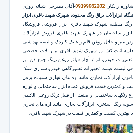
شاوره رایگان
09199962202
-آقای دمیرچی شبانه روزی
گاه ابزارآلات یراق رنگ محدوده شهرک شهید باقری
ابزار
 رنگ منطقه شهرک شهید باقری ابزار فروشی فروشگاه
ت ابزار ساختمان در شهرک شهید باقری فروش ابزارآلات
ودر-تینر و حلال-روغن-قلم و غلتک-کاردک و لیسه-بهداشتی
ه اثاث کش در شهرک شهید باقری ابزار الات تخصصی
میرات خودرو انواع آچار فیلتر روغن.رینگ جمع کن.انبر
رگاهی لیست قیمت تجهیزات تعمیرگاهی خودرو سواری سبک
ری ابزارآلات نجاری مانند اره های نجاری سنباده برقی
گاه های CNC چوب و MDF با بهترین کیفیت و کمترین قیمت فروش عمده ابزار ساختمانی و لوازم
اع رنگهای ساختمانی و صنعتی از قبیل :رنگ روغنی الکیدی
وله رنگ استخری ابزارآلات نجاری مانند اره های نجاری