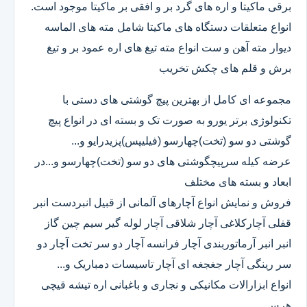
برقی ماکیتا و اره های گرد بر و افقی بر ماکیتا موجود است.
انواع متعلقات دستگاه های ماکیتا شامل مته های الماسه
دیوار مته آهن و ست انواع مته تیغ های اره عمود بر و تیغ
برش و قلم های چکش تخریب
مجموعه ای کامل از بهترین پیچ گوشتی های دستی با
تکنولوژی برتر یورو به صورت تک و بسته ای در انواع پیچ
گوشتی دو سو (تخت)چهارسو (فیلیپس)پزیدرایو و...
عرضه کیله سرپیچگوشتی های دو سو (تخت)چهارسو و...در
ابعاد و بسته های مختلف
فروش و نمایش انواع آچارهای آلمانی از قبیل انبردست انبر
قفلی آچارکلاغی آچار شلاقی آچار لوله گیر سیم چین گاز
انبر انبر آرماتوربندی آچار فرانسه آچار دو سر تخت آچار دو
سر رینگی آچار جغجغه ای آچار تاسیسات دمباریک و...
انواع ابزارالات مکانیکی و نجاری و باغبانی اره تیشه قیچی
هرس