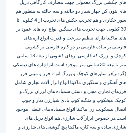
های چکشی بزرگ معمولی جهت مصارف کارگاهی دریل
های بتون کن چهار شیار دو حالته و سه حالته به منظور هم
سوراخکاری و هم تخریب چکش های تخریب از 4 کیلویی تا
30 کیلویی جهت تخریب های سنگین انواع اره های عمود بر
های ماکیتا دارای تنظیم سرعت و قدرت انواع اره های
فارسی بر ساده فارسی بر دو کاره فارسی بر کشویی
کوچک و بزرک که فارسی برهای کشویی از تیغه 18 سانتی
متر تا تیغه 30 سانتی متر موجود است.انواع اره های دیسکی
(گردبر)در سایزهای کوچک و بزرگ انواع فرز و مینی فرز
های آهنگری و سنگبری ماکیتا انواع ابزار آلات نجاری شامل
فرزهای نجاری مچی و دستی سمباده های لرزان بزرگ و
کوچک میخکوب و منگنه کوب بادی شیارزن دیار و چوب
اتصال بیسکویت زن ماکیتا انواع سمباده های غلطی موجود
است.در خصوص ابزارآلات شارژی هم انواع دریل های
شارژی ساده و سه کاره ماکیتا پیچ گوشتی های شارژی و