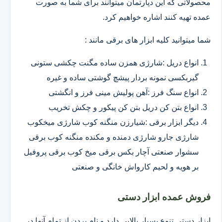
محصولاتی که این دپارتمان میتوانند برای شما به صورت
عمده تهیه کنند اشاره خواهیم کرد.
شما میتوانید کلیه ابزار های برقی مانند :
انواع دریل :شارژی همزن ساده مگنت چکشی ستونی
گیربکسی نمونه بردار پیشچ گوشتی ساده و غیره
انواع سنگ فرز :آهن پولیش مینی فرز و انگشتی
انواع بتن کن دریل بتن کن پیکور و چکش تخریب
دیگر ابزار برقی :شیارزن منگنه کوب شارژی میخکوب
شارژی جارو شارژی دمنده و مکنده منگنه کوب برقی
سشوار صنعتی آچار بکس برقی میخ کوب برقی پروفیل
بر هویه و لحیم کارواش خانگی و صنعتی
فروش عمده ابزار دستی
ابزار دستی تنوع بسیار بالایی دارد و نام بردن از تمام آنها در