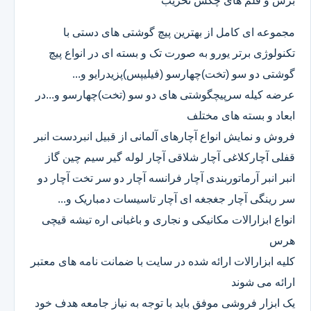
برش و قلم های چکش تخریب
مجموعه ای کامل از بهترین پیچ گوشتی های دستی با
تکنولوژی برتر یورو به صورت تک و بسته ای در انواع پیچ
گوشتی دو سو (تخت)چهارسو (فیلیپس)پزیدرایو و...
عرضه کیله سرپیچگوشتی های دو سو (تخت)چهارسو و...در
ابعاد و بسته های مختلف
فروش و نمایش انواع آچارهای آلمانی از قبیل انبردست انبر
قفلی آچارکلاغی آچار شلاقی آچار لوله گیر سیم چین گاز
انبر انبر آرماتوربندی آچار فرانسه آچار دو سر تخت آچار دو
سر رینگی آچار جغجغه ای آچار تاسیسات دمباریک و...
انواع ابزارالات مکانیکی و نجاری و باغبانی اره تیشه قیچی
هرس
کلیه ابزارالات ارائه شده در سایت با ضمانت نامه های معتبر
ارائه می شوند
یک ابزار فروشی موفق باید با توجه به نیاز جامعه هدف خود