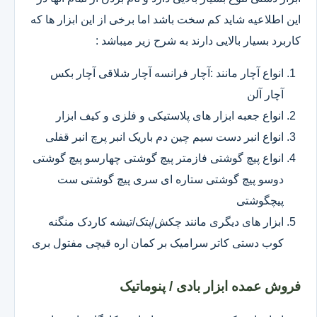
این اطلاعیه شاید کم سخت باشد اما برخی از این ابزار ها که
کاربرد بسیار بالایی دارند به شرح زیر میباشد :
انواع آچار مانند :آچار فرانسه آچار شلاقی آچار بکس
آچار آلن
انواع جعبه ابزار های پلاستیکی و فلزی و کیف ابزار
انواع انبر دست سیم چین دم باریک انبر پرچ انبر قفلی
انواع پیچ گوشتی فازمتر پیچ گوشتی چهارسو پیچ گوشتی
دوسو پیچ گوشتی ستاره ای سری پیچ گوشتی ست
پیچگوشتی
ابزار های دیگری مانند چکش/پتک/تیشه کاردک منگنه
کوب دستی کاتر سرامیک بر کمان اره قیچی مفتول بری
فروش عمده ابزار بادی / پنوماتیک