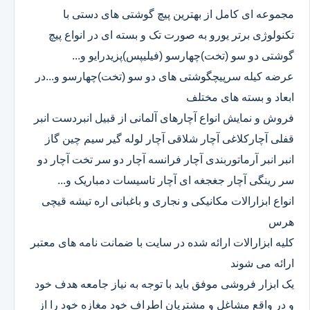
مجموعه ای کامل از بهترین پیچ گوشتی های دستی با
تکنولوژی برتر یورو به صورت تک و بسته ای در انواع پیچ
گوشتی دو سو (تخت)چهارسو (فیلیپس)پزیدرایو و...
عرضه کیله سرپیچگوشتی های دو سو (تخت)چهارسو و...در
ابعاد و بسته های مختلف
فروش و نمایش انواع آچارهای آلمانی از قبیل انبردست انبر
قفلی آچارکلاغی آچار شلاقی آچار لوله گیر سیم چین گاز
انبر انبر آرماتوربندی آچار فرانسه آچار دو سر تخت آچار دو
سر رینگی آچار جغجغه ای آچار تاسیسات دمباریک و...
انواع ابزارالات مکانیکی و نجاری و باغبانی اره تیشه قیچی
هرس
کلیه ابزارالات ارائه شده در سایت با ضمانت نامه های معتبر
ارائه می شوند
یک ابزار فروشی موفق باید با توجه به نیاز جامعه هدف خود
و در واقع مشاغل و مشتریان اطراف خود مغازه خود را از