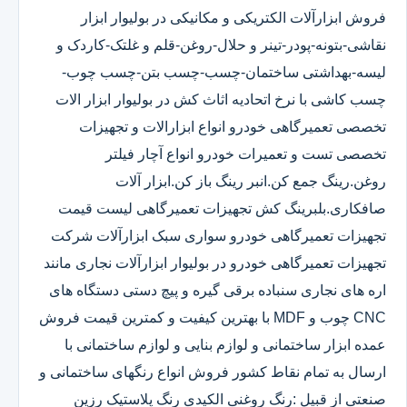
فروش ابزارآلات الکتریکی و مکانیکی در بولیوار ابزار
نقاشی-بتونه-پودر-تینر و حلال-روغن-قلم و غلتک-کاردک و
لیسه-بهداشتی ساختمان-چسب-چسب بتن-چسب چوب-
چسب کاشی با نرخ اتحادیه اثاث کش در بولیوار ابزار الات
تخصصی تعمیرگاهی خودرو انواع ابزارالات و تجهیزات
تخصصی تست و تعمیرات خودرو انواع آچار فیلتر
روغن.رینگ جمع کن.انبر رینگ باز کن.ابزار آلات
صافکاری.بلبرینگ کش تجهیزات تعمیرگاهی لیست قیمت
تجهیزات تعمیرگاهی خودرو سواری سبک ابزارآلات شرکت
تجهیزات تعمیرگاهی خودرو در بولیوار ابزارآلات نجاری مانند
اره های نجاری سنباده برقی گیره و پیچ دستی دستگاه های
CNC چوب و MDF با بهترین کیفیت و کمترین قیمت فروش
عمده ابزار ساختمانی و لوازم بنایی و لوازم ساختمانی با
ارسال به تمام نقاط کشور فروش انواع رنگهای ساختمانی و
صنعتی از قبیل :رنگ روغنی الکیدی رنگ پلاستیک رزین