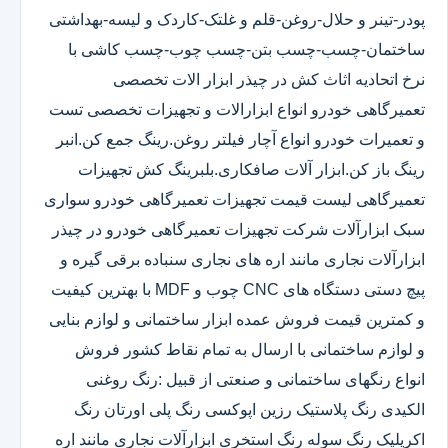
پودر-تینر و حلال-روغن-قلم و غلتک-کاردک و لیسه-بهداشتی
ساختمان-چسب-چسب بتن-چسب چوب-چسب کاشی با
نرخ اتحادیه اثاث کش در چیذر ابزار الات تخصصی
تعمیرگاهی خودرو انواع ابزارالات و تجهیزات تخصصی تست
و تعمیرات خودرو انواع آچار فیلتر روغن.رینگ جمع کن.انبر
رینگ باز کن.ابزار آلات صافکاری.بلبرینگ کش تجهیزات
تعمیرگاهی لیست قیمت تجهیزات تعمیرگاهی خودرو سواری
سبک ابزارآلات شرکت تجهیزات تعمیرگاهی خودرو در چیذر
ابزارآلات نجاری مانند اره های نجاری سنباده برقی گیره و
پیچ دستی دستگاه های CNC چوب و MDF با بهترین کیفیت
و کمترین قیمت فروش عمده ابزار ساختمانی و لوازم بنایی
و لوازم ساختمانی با ارسال به تمام نقاط کشور فروش
انواع رنگهای ساختمانی و صنعتی از قبیل :رنگ روغنی
الکیدی رنگ پلاستیک رزین اپوکسی رنگ پلی اورتان رنگ
اکریلیک رنگ سوله رنگ استخری ابزارآلات نجاری مانند اره