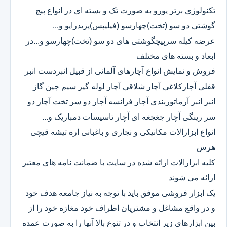
تکنولوژی برتر یورو به صورت تک و بسته ای در انواع پیچ
گوشتی دو سو (تخت)چهارسو (فیلیپس)پزیدرایو و...
عرضه کیله سرپیچگوشتی های دو سو (تخت)چهارسو و...در
ابعاد و بسته های مختلف
فروش و نمایش انواع آچارهای آلمانی از قبیل انبردست انبر
قفلی آچارکلاغی آچار شلاقی آچار لوله گیر سیم چین گاز
انبر انبر آرماتوربندی آچار فرانسه آچار دو سر تخت آچار دو
سر رینگی آچار جغجغه ای آچار تاسیسات دمباریک و...
انواع ابزارالات مکانیکی و نجاری و باغبانی اره تیشه قیچی
هرس
کلیه ابزارالات ارائه شده در سایت با ضمانت نامه های معتبر
ارائه می شوند
یک ابزار فروشی موفق باید با توجه به نیاز جامعه هدف خود
و در واقع مشاغل و مشتریان اطراف خود مغازه خود را از
بین ابزارهای زیر انتخاب و در تنوع بالا آنها را به صورت عمده