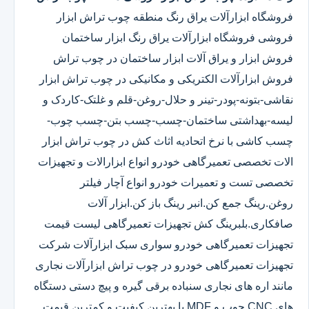
فروشگاه ابزارآلات یراق رنگ منطقه چوب تراش ابزار
فروشی فروشگاه ابزارآلات یراق رنگ ابزار ساختمان
فروش ابزار و یراق آلات ابزار ساختمان در چوب تراش
فروش ابزارآلات الکتریکی و مکانیکی در چوب تراش ابزار
نقاشی-بتونه-پودر-تینر و حلال-روغن-قلم و غلتک-کاردک و
لیسه-بهداشتی ساختمان-چسب-چسب بتن-چسب چوب-
چسب کاشی با نرخ اتحادیه اثاث کش در چوب تراش ابزار
الات تخصصی تعمیرگاهی خودرو انواع ابزارالات و تجهیزات
تخصصی تست و تعمیرات خودرو انواع آچار فیلتر
روغن.رینگ جمع کن.انبر رینگ باز کن.ابزار آلات
صافکاری.بلبرینگ کش تجهیزات تعمیرگاهی لیست قیمت
تجهیزات تعمیرگاهی خودرو سواری سبک ابزارآلات شرکت
تجهیزات تعمیرگاهی خودرو در چوب تراش ابزارآلات نجاری
مانند اره های نجاری سنباده برقی گیره و پیچ دستی دستگاه
های CNC چوب و MDF با بهترین کیفیت و کمترین قیمت