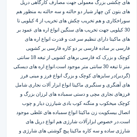
های چکشی بزرگ معمولی جهت مصارف کارگاهی دریل
های بتون کن چهار شیار دو حالته و سه حالته به منظور هم
سوراخکاری و هم تخریب چکش های تخریب از 4 کیلویی تا
30 کیلویی جهت تخریب های سنگین انواع اره های عمود بر
های ماکیتا دارای تنظیم سرعت و قدرت انواع اره های
فارسی بر ساده فارسی بر دو کاره فارسی بر کشویی
کوچک و بزرک که فارسی برهای کشویی از تیغه 18 سانتی
متر تا تیغه 30 سانتی متر موجود است.انواع اره های دیسکی
(گردبر)در سایزهای کوچک و بزرگ انواع فرز و مینی فرز
های آهنگری و سنگبری ماکیتا انواع ابزار آلات نجاری شامل
فرزهای نجاری مچی و دستی سمباده های لرزان بزرگ و
کوچک میخکوب و منگنه کوب بادی شیارزن دیار و چوب
اتصال بیسکویت زن ماکیتا انواع سمباده های غلطی موجود
است.در خصوص ابزارآلات شارژی هم انواع دریل های
شارژی ساده و سه کاره ماکیتا پیچ گوشتی های شارژی و