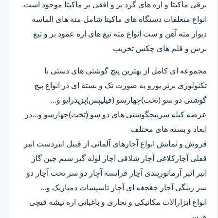
برقی ماکیتا و اره های گرد بر و افقی بر ماکیتا موجود است.
انواع متعلقات دستگاه های ماکیتا شامل مته های الماسه
دیوار مته آهن و ست انواع مته تیغ های اره عمود بر و تیغ
برش و قلم های چکش تخریب
مجموعه ای کامل از بهترین پیچ گوشتی های دستی با
تکنولوژی برتر یورو به صورت تک و بسته ای در انواع پیچ
گوشتی دو سو (تخت)چهارسو (فیلیپس)پزیدرایو و...
عرضه کیله سرپیچگوشتی های دو سو (تخت)چهارسو و...در
ابعاد و بسته های مختلف
فروش و نمایش انواع آچارهای آلمانی از قبیل انبردست انبر
قفلی آچارکلاغی آچار شلاقی آچار لوله گیر سیم چین گاز
انبر انبر آرماتوربندی آچار فرانسه آچار دو سر تخت آچار دو
سر رینگی آچار جغجغه ای آچار تاسیسات دمباریک و...
انواع ابزارالات مکانیکی و نجاری و باغبانی اره تیشه قیچی
هرس