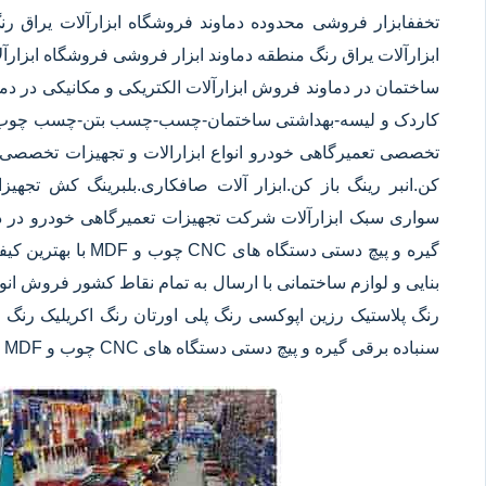
تخففابزار فروشی محدوده دماوند فروشگاه ابزارآلات یراق ر
ابزارآلات یراق رنگ منطقه دماوند ابزار فروشی فروشگاه ابزارآل
ساختمان در دماوند فروش ابزارآلات الکتریکی و مکانیکی در دماو
کاردک و لیسه-بهداشتی ساختمان-چسب-چسب بتن-چسب چوب-چسب 
تخصصی تعمیرگاهی خودرو انواع ابزارالات و تجهیزات تخصصی ت
کن.انبر رینگ باز کن.ابزار آلات صافکاری.بلبرینگ کش تجه
سواری سبک ابزارآلات شرکت تجهیزات تعمیرگاهی خودرو در دماو
گیره و پیچ دستی دست
بنایی و لوازم ساختمانی با ارسال به تمام نقاط کشور فروش انو
رنگ پلاستیک رزین اپوکسی رنگ پلی اورتان رنگ اکریلیک رنگ س
سنباده برقی گیره و پیچ دستی دستگاه های CNC چوب و MDF با بهترین کیفیت و کمترین قیمت در دماوند