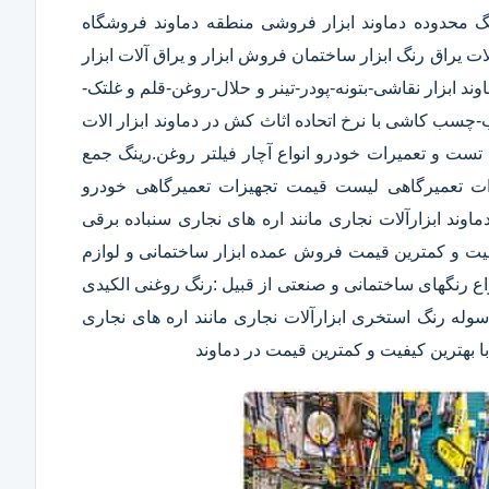
نگ محدوده دماوند ابزار فروشی منطقه دماوند فروشگاه
ات یراق رنگ ابزار ساختمان فروش ابزار و یراق آلات ابزار
ند ابزار نقاشی-بتونه-پودر-تینر و حلال-روغن-قلم و غلتک-
کاشی با نرخ اتحاده اثاث کش در دماوند ابزار الات
ست و تعمیرات خودرو انواع آچار فیلتر روغن.رینگ جمع
یزات تعمیرگاهی لیست قیمت تجهیزات تعمیرگاهی خودرو
ند ابزارآلات نجاری مانند اره های نجاری سنباده برقی
گاه های CNC چوب و MDF با بهترین کیفیت و کمترین قیمت فروش عمده ابزار ساختمانی و لوازم
اع رنگهای ساختمانی و صنعتی از قبیل :رنگ روغنی الکیدی
وله رنگ استخری ابزارآلات نجاری مانند اره های نجاری