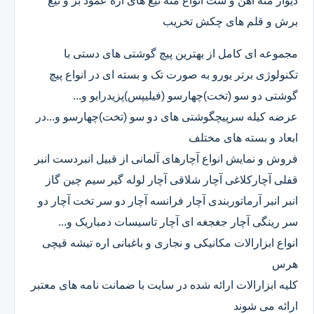
دیوار مته آهن و ست انواع مته تیغ های اره عمود بر و تیغ
برش و قلم های چکش تخریب
مجموعه ای کامل از بهترین پیچ گوشتی های دستی با
تکنولوژی برتر یورو به صورت تک و بسته ای در انواع پیچ
گوشتی دو سو (تخت)چهارسو (فیلیپس)پزیدرایو و...
عرضه کیله سرپیچگوشتی های دو سو (تخت)چهارسو و...در
ابعاد و بسته های مختلف
فروش و نمایش انواع آچارهای آلمانی از قبیل انبردست انبر
قفلی آچارکلاغی آچار شلاقی آچار لوله گیر سیم چین گاز
انبر انبر آرماتوربندی آچار فرانسه آچار دو سر تخت آچار دو
سر رینگی آچار جغجغه ای آچار تاسیسات دمباریک و...
انواع ابزارالات مکانیکی و نجاری و باغبانی اره تیشه قیچی
هرس
کلیه ابزارالات ارائه شده در سایت با ضمانت نامه های معتبر
ارائه می شوند