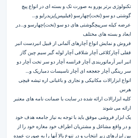
تکنولوژی برتر یورو به صورت تک و بسته ای در انواع پیچ
گوشتی دو سو (تخت)چهارسو (فیلیپس)پزیدرایو و...
عرضه کیله سرپیچگوشتی های دو سو (تخت)چهارسو و...در
ابعاد و بسته های مختلف
فروش و نمایش انواع آچارهای آلمانی از قبیل انبردست انبر
قفلی آچارکلاغی آچار شلاقی آچار لوله گیر سیم چین گاز
انبر انبر آرماتوربندی آچار فرانسه آچار دو سر تخت آچار دو
سر رینگی آچار جغجغه ای آچار تاسیسات دمباریک و...
انواع ابزارالات مکانیکی و نجاری و باغبانی اره تیشه قیچی
هرس
کلیه ابزارالات ارائه شده در سایت با ضمانت نامه های معتبر
ارائه می شوند
یک ابزار فروشی موفق باید با توجه به نیاز جامعه هدف خود
و در واقع مشاغل و مشتریان اطراف خود مغازه خود را از
بین ابزارهای زیر انتخاب و در تنوع بالا آنها را به صورت عمده