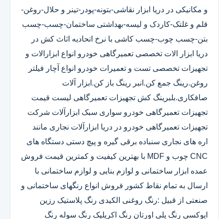
و مکانیکی در دریا ابزار نقاشی-بتونه-پودر-تینر و حلال-روغن-
قلم و غلتک-کاردک و لیسه-بهداشتی ساختمان-چسب-چسب
بتن-چسب چوب-چسب کاشی با نرخ اتحادیه اثاث کش در
دریا ابزار الات تخصصی تعمیرگاهی خودرو انواع ابزارالات و
تجهیزات تخصصی تست و تعمیرات خودرو انواع آچار فیلتر
روغن.رینگ جمع کن.انبر رینگ باز کن.ابزار آلات
صافکاری.بلبرینگ کش تجهیزات تعمیرگاهی لیست قیمت
تجهیزات تعمیرگاهی خودرو سواری سبک ابزارآلات شرکت
تجهیزات تعمیرگاهی خودرو در دریا ابزارآلات نجاری مانند
اره های نجاری سنباده برقی گیره و پیچ دستی دستگاه های
CNC چوب و MDF با بهترین کیفیت و کمترین قیمت فروش
عمده ابزار ساختمانی و لوازم بنایی و لوازم ساختمانی با
ارسال به تمام نقاط کشور فروش انواع رنگهای ساختمانی و
صنعتی از قبیل :رنگ روغنی الکیدی رنگ پلاستیک رزین
اپوکسی رنگ پلی اورتان رنگ اکریلیک رنگ سوله رنگ