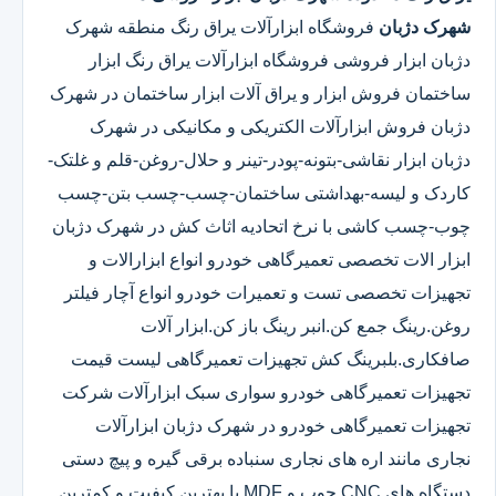
شهرک دژبان
فروشگاه ابزارآلات یراق رنگ منطقه شهرک
دژبان ابزار فروشی فروشگاه ابزارآلات یراق رنگ ابزار
ساختمان فروش ابزار و یراق آلات ابزار ساختمان در شهرک
دژبان فروش ابزارآلات الکتریکی و مکانیکی در شهرک
دژبان ابزار نقاشی-بتونه-پودر-تینر و حلال-روغن-قلم و غلتک-
کاردک و لیسه-بهداشتی ساختمان-چسب-چسب بتن-چسب
چوب-چسب کاشی با نرخ اتحادیه اثاث کش در شهرک دژبان
ابزار الات تخصصی تعمیرگاهی خودرو انواع ابزارالات و
تجهیزات تخصصی تست و تعمیرات خودرو انواع آچار فیلتر
روغن.رینگ جمع کن.انبر رینگ باز کن.ابزار آلات
صافکاری.بلبرینگ کش تجهیزات تعمیرگاهی لیست قیمت
تجهیزات تعمیرگاهی خودرو سواری سبک ابزارآلات شرکت
تجهیزات تعمیرگاهی خودرو در شهرک دژبان ابزارآلات
نجاری مانند اره های نجاری سنباده برقی گیره و پیچ دستی
دستگاه های CNC چوب و MDF با بهترین کیفیت و کمترین