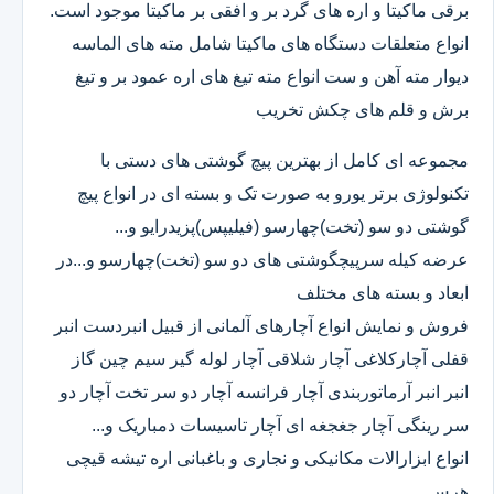
برقی ماکیتا و اره های گرد بر و افقی بر ماکیتا موجود است.
انواع متعلقات دستگاه های ماکیتا شامل مته های الماسه
دیوار مته آهن و ست انواع مته تیغ های اره عمود بر و تیغ
برش و قلم های چکش تخریب
مجموعه ای کامل از بهترین پیچ گوشتی های دستی با
تکنولوژی برتر یورو به صورت تک و بسته ای در انواع پیچ
گوشتی دو سو (تخت)چهارسو (فیلیپس)پزیدرایو و...
عرضه کیله سرپیچگوشتی های دو سو (تخت)چهارسو و...در
ابعاد و بسته های مختلف
فروش و نمایش انواع آچارهای آلمانی از قبیل انبردست انبر
قفلی آچارکلاغی آچار شلاقی آچار لوله گیر سیم چین گاز
انبر انبر آرماتوربندی آچار فرانسه آچار دو سر تخت آچار دو
سر رینگی آچار جغجغه ای آچار تاسیسات دمباریک و...
انواع ابزارالات مکانیکی و نجاری و باغبانی اره تیشه قیچی
هرس