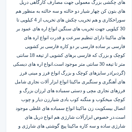
های چکشی بزرگ معمولی جهت مصارف کارگاهی دریل
های بتون کن چهار شیار دو حالته و سه حالته به منظور هم
سوراخکاری و هم تخریب چکش های تخریب از 4 کیلویی تا
30 کیلویی جهت تخریب های سنگین انواع اره های عمود بر
های ماکیتا دارای تنظیم سرعت و قدرت انواع اره های
فارسی بر ساده فارسی بر دو کاره فارسی بر کشویی
کوچک و بزرک که فارسی برهای کشویی از تیغه 18 سانتی
متر تا تیغه 30 سانتی متر موجود است.انواع اره های دیسکی
(گردبر)در سایزهای کوچک و بزرگ انواع فرز و مینی فرز
های آهنگری و سنگبری ماکیتا انواع ابزار آلات نجاری شامل
فرزهای نجاری مچی و دستی سمباده های لرزان بزرگ و
کوچک میخکوب و منگنه کوب بادی شیارزن دیار و چوب
اتصال بیسکویت زن ماکیتا انواع سمباده های غلطی موجود
است.در خصوص ابزارآلات شارژی هم انواع دریل های
شارژی ساده و سه کاره ماکیتا پیچ گوشتی های شارژی و