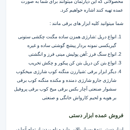
محصولاتی که این دپارتمان میتوانند برای شما به صورت
عمده تهیه کنند اشاره خواهیم کرد.
شما میتوانید کلیه ابزار های برقی مانند :
انواع دریل :شارژی همزن ساده مگنت چکشی ستونی
گیربکسی نمونه بردار پیشچ گوشتی ساده و غیره
انواع سنگ فرز :آهن پولیش مینی فرز و انگشتی
انواع بتن کن دریل بتن کن پیکور و چکش تخریب
دیگر ابزار برقی :شیارزن منگنه کوب شارژی میخکوب
شارژی جارو شارژی دمنده و مکنده منگنه کوب برقی
سشوار صنعتی آچار بکس برقی میخ کوب برقی پروفیل
بر هویه و لحیم کارواش خانگی و صنعتی
فروش عمده ابزار دستی
ابزار دستی تنوع بسیار بالایی دارد و نام بردن از تمام آنها در