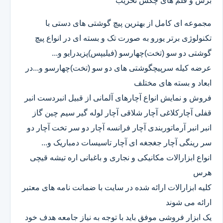
برش و قلم های چکش تخریب
مجموعه ای کامل از بهترین پیچ گوشتی های دستی با
تکنولوژی برتر یورو به صورت تک و بسته ای در انواع پیچ
گوشتی دو سو (تخت)چهارسو (فیلیپس)پزیدرایو و...
عرضه کیله سرپیچگوشتی های دو سو (تخت)چهارسو و...در
ابعاد و بسته های مختلف
فروش و نمایش انواع آچارهای آلمانی از قبیل انبردست انبر
قفلی آچارکلاغی آچار شلاقی آچار لوله گیر سیم چین گاز
انبر انبر آرماتوربندی آچار فرانسه آچار دو سر تخت آچار دو
سر رینگی آچار جغجغه ای آچار تاسیسات دمباریک و...
انواع ابزارالات مکانیکی و نجاری و باغبانی اره تیشه قیچی
هرس
کلیه ابزارالات ارائه شده در سایت با ضمانت نامه های معتبر
ارائه می شوند
یک ابزار فروشی موفق باید با توجه به نیاز جامعه هدف خود