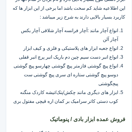
این اطلاعیه شاید کم سخت باشد اما برخی از این ابزار ها که
کاربرد بسیار بالایی دارند به شرح زیر میباشد :
انواع آچار مانند :آچار فرانسه آچار شلاقی آچار بکس
آچار آلن
انواع جعبه ابزار های پلاستیکی و فلزی و کیف ابزار
انواع انبر دست سیم چین دم باریک انبر پرچ انبر قفلی
انواع پیچ گوشتی فازمتر پیچ گوشتی چهارسو پیچ گوشتی
دوسو پیچ گوشتی ستاره ای سری پیچ گوشتی ست
پیچگوشتی
ابزار های دیگری مانند چکش/پتک/تیشه کاردک منگنه
کوب دستی کاتر سرامیک بر کمان اره قیچی مفتول بری
فروش عمده ابزار بادی / پنوماتیک