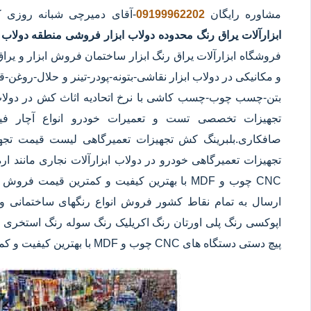
مشاوره رایگان
09199962202
-آقای دمیرچی شبانه روزی 
ابزارآلات یراق رنگ محدوده دولاب
ابزار فروشی منطقه دولاب
ف
فروشگاه ابزارآلات یراق رنگ ابزار ساختمان فروش ابزار و یراق
و مکانیکی در دولاب ابزار نقاشی-بتونه-پودر-تینر و حلال-رو
بتن-چسب چوب-چسب کاشی با نرخ اتحادیه اثاث کش در دولاب ا
تجهیزات تخصصی تست و تعمیرات خودرو انواع آچار فیلتر
صافکاری.بلبرینگ کش تجهیزات تعمیرگاهی لیست قیمت تجه
تجهیزات تعمیرگاهی خودرو در دولاب ابزارآلات نجاری مانند ا
CNC چوب و MDF با بهترین کیفیت و کمترین قیمت 
ارسال به تمام نقاط کشور فروش انواع رنگهای ساختمانی و 
اپوکسی رنگ پلی اورتان رنگ اکریلیک رنگ سوله رنگ استخری ابز
پیچ دستی دستگاه های CNC چوب و MDF با بهترین کیفیت و کمترین قیمت در دولاب