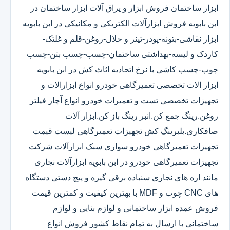
ابزار ساختمان فروش ابزار و یراق آلات ابزار ساختمان در
ابن بابویه فروش ابزارآلات الکتریکی و مکانیکی در ابن بابویه
ابزار نقاشی-بتونه-پودر-تینر و حلال-روغن-قلم و غلتک-
کاردک و لیسه-بهداشتی ساختمان-چسب-چسب بتن-چسب
چوب-چسب کاشی با نرخ اتحادیه اثاث کش در ابن بابویه
ابزار الات تخصصی تعمیرگاهی خودرو انواع ابزارالات و
تجهیزات تخصصی تست و تعمیرات خودرو انواع آچار فیلتر
روغن.رینگ جمع کن.انبر رینگ باز کن.ابزار آلات
صافکاری.بلبرینگ کش تجهیزات تعمیرگاهی لیست قیمت
تجهیزات تعمیرگاهی خودرو سواری سبک ابزارآلات شرکت
تجهیزات تعمیرگاهی خودرو در ابن بابویه ابزارآلات نجاری
مانند اره های نجاری سنباده برقی گیره و پیچ دستی دستگاه
های CNC چوب و MDF با بهترین کیفیت و کمترین قیمت
فروش عمده ابزار ساختمانی و لوازم بنایی و لوازم
ساختمانی با ارسال به تمام نقاط کشور فروش انواع