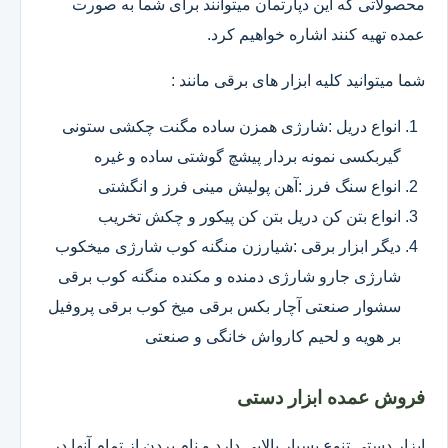
محصولاتی که این دپارتمان میتوانند برای شما به صورت
عمده تهیه کنند اشاره خواهیم کرد.
شما میتوانید کلیه ابزار های برقی مانند :
انواع دریل :شارژی همزن ساده مگنت چکشی ستونی
گیربکسی نمونه بردار پیشچ گوشتی ساده و غیره
انواع سنگ فرز :آهن پولیش مینی فرز و انگشتی
انواع بتن کن دریل بتن کن پیکور و چکش تخریب
دیگر ابزار برقی :شیارزن منگنه کوب شارژی میخکوب
شارژی جارو شارژی دمنده و مکنده منگنه کوب برقی
سشوار صنعتی آچار بکس برقی میخ کوب برقی پروفیل
بر هویه و لحیم کارواش خانگی و صنعتی
فروش عمده ابزار دستی
ابزار دستی تنوع بسیار بالایی دارد و نام بردن از تمام آنها در