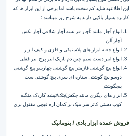
این اطلاعیه شاید کم سخت باشد اما برخی از این ابزار ها که
کاربرد بسیار بالایی دارند به شرح زیر میباشد :
انواع آچار مانند :آچار فرانسه آچار شلاقی آچار بکس
آچار آلن
انواع جعبه ابزار های پلاستیکی و فلزی و کیف ابزار
انواع انبر دست سیم چین دم باریک انبر پرچ انبر قفلی
انواع پیچ گوشتی فازمتر پیچ گوشتی چهارسو پیچ گوشتی
دوسو پیچ گوشتی ستاره ای سری پیچ گوشتی ست
پیچگوشتی
ابزار های دیگری مانند چکش/پتک/تیشه کاردک منگنه
کوب دستی کاتر سرامیک بر کمان اره قیچی مفتول بری
فروش عمده ابزار بادی / پنوماتیک