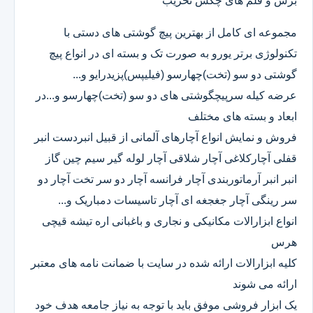
برش و قلم های چکش تخریب
مجموعه ای کامل از بهترین پیچ گوشتی های دستی با
تکنولوژی برتر یورو به صورت تک و بسته ای در انواع پیچ
گوشتی دو سو (تخت)چهارسو (فیلیپس)پزیدرایو و...
عرضه کیله سرپیچگوشتی های دو سو (تخت)چهارسو و...در
ابعاد و بسته های مختلف
فروش و نمایش انواع آچارهای آلمانی از قبیل انبردست انبر
قفلی آچارکلاغی آچار شلاقی آچار لوله گیر سیم چین گاز
انبر انبر آرماتوربندی آچار فرانسه آچار دو سر تخت آچار دو
سر رینگی آچار جغجغه ای آچار تاسیسات دمباریک و...
انواع ابزارالات مکانیکی و نجاری و باغبانی اره تیشه قیچی
هرس
کلیه ابزارالات ارائه شده در سایت با ضمانت نامه های معتبر
ارائه می شوند
یک ابزار فروشی موفق باید با توجه به نیاز جامعه هدف خود