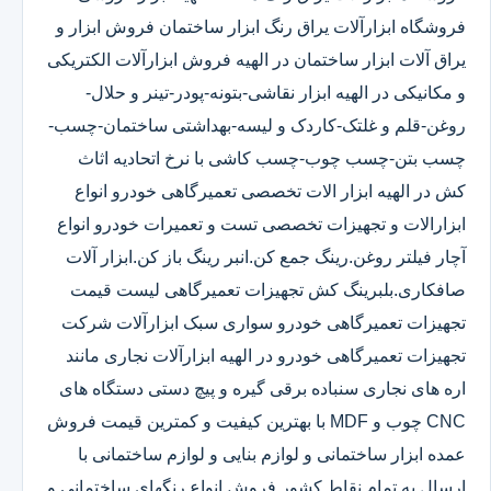
فروشگاه ابزارآلات یراق رنگ ابزار ساختمان فروش ابزار و
یراق آلات ابزار ساختمان در الهیه فروش ابزارآلات الکتریکی
و مکانیکی در الهیه ابزار نقاشی-بتونه-پودر-تینر و حلال-
روغن-قلم و غلتک-کاردک و لیسه-بهداشتی ساختمان-چسب-
چسب بتن-چسب چوب-چسب کاشی با نرخ اتحادیه اثاث
کش در الهیه ابزار الات تخصصی تعمیرگاهی خودرو انواع
ابزارالات و تجهیزات تخصصی تست و تعمیرات خودرو انواع
آچار فیلتر روغن.رینگ جمع کن.انبر رینگ باز کن.ابزار آلات
صافکاری.بلبرینگ کش تجهیزات تعمیرگاهی لیست قیمت
تجهیزات تعمیرگاهی خودرو سواری سبک ابزارآلات شرکت
تجهیزات تعمیرگاهی خودرو در الهیه ابزارآلات نجاری مانند
اره های نجاری سنباده برقی گیره و پیچ دستی دستگاه های
CNC چوب و MDF با بهترین کیفیت و کمترین قیمت فروش
عمده ابزار ساختمانی و لوازم بنایی و لوازم ساختمانی با
ارسال به تمام نقاط کشور فروش انواع رنگهای ساختمانی و