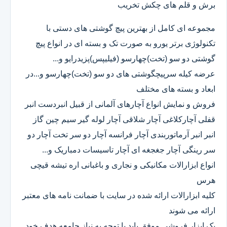
برش و قلم های چکش تخریب
مجموعه ای کامل از بهترین پیچ گوشتی های دستی با
تکنولوژی برتر یورو به صورت تک و بسته ای در انواع پیچ
گوشتی دو سو (تخت)چهارسو (فیلیپس)پزیدرایو و...
عرضه کیله سرپیچگوشتی های دو سو (تخت)چهارسو و...در
ابعاد و بسته های مختلف
فروش و نمایش انواع آچارهای آلمانی از قبیل انبردست انبر
قفلی آچارکلاغی آچار شلاقی آچار لوله گیر سیم چین گاز
انبر انبر آرماتوربندی آچار فرانسه آچار دو سر تخت آچار دو
سر رینگی آچار جغجغه ای آچار تاسیسات دمباریک و...
انواع ابزارالات مکانیکی و نجاری و باغبانی اره تیشه قیچی
هرس
کلیه ابزارالات ارائه شده در سایت با ضمانت نامه های معتبر
ارائه می شوند
یک ابزار فروشی موفق باید با توجه به نیاز جامعه هدف خود