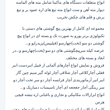
انواع متعلقات دستگاه های ماکیتا شامل مته های الماسه
دیوار مته آهن و ست انواع مته تیغ های اره عمود بر و تیغ
برش و قلم های چکش تخریب
مجموعه ای کامل از بهترین پیچ گوشتی های دستی با
تکنولوژی برتر یورو به صورت تک و بسته ای در انواع پیچ
گوشتی دو سو (تخت)چهارسو (فیلیپس)پزیدرایو و...
عرضه کیله سرپیچگوشتی های دو سو (تخت)چهارسو و...در
ابعاد و بسته های مختلف
فروش و نمایش انواع آچارهای آلمانی از قبیل انبردست انبر
قفلی آچارکلاغی آچار شلاقی آچار لوله گیر سیم چین گاز
انبر انبر آرماتوربندی آچار فرانسه آچار دو سر تخت آچار دو
سر رینگی آچار جغجغه ای آچار تاسیسات دمباریک و...
انواع ابزارالات مکانیکی و نجاری و باغبانی اره تیشه قیچی
هرس
کلیه ابزارالات ارائه شده در سایت با ضمانت نامه های معتبر