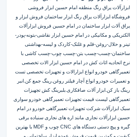
ابزارآلات یراق رنگ منطقه امام حسین ابزار فروشی
فروشگاه ابزارآلات یراق رنگ ابزار ساختمان فروش ابزار و
یراق آلات ابزار ساختمان در امام حسین فروش ابزارآلات
الکتریکی و مکانیکی در امام حسین ابزار نقاشی-بتونه-پودر-
تینر و حلال-روغن-قلم و غلتک-کاردک و لیسه-بهداشتی
ساختمان-چسب-چسب بتن-چسب چوب-چسب کاشی با
نرخ اتحادیه اثاث کش در امام حسین ابزار الات تخصصی
تعمیرگاهی خودرو انواع ابزارالات و تجهیزات تخصصی تست
و تعمیرات خودرو انواع آچار فیلتر روغن.رینگ جمع کن.انبر
رینگ باز کن.ابزار آلات صافکاری.بلبرینگ کش تجهیزات
تعمیرگاهی لیست قیمت تجهیزات تعمیرگاهی خودرو سواری
سبک ابزارآلات شرکت تجهیزات تعمیرگاهی خودرو در امام
حسین ابزارآلات نجاری مانند اره های نجاری سنباده برقی
گیره و پیچ دستی دستگاه های CNC چوب و MDF با بهترین
کیفیت و کمترین قیمت فروش عمده ابزار ساختمانی و