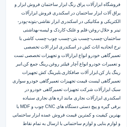
فروشگاه ابزارآلات یراق رنگ ابزار ساختمان فروش ابزار و
یراق آلات ابزار ساختمان در اسکندری فروش ابزارآلات
الکتریکی و مکانیکی در اسکندری ابزار نقاشی-بتونه-پودر-
تینر و حلال-روغن-قلم و غلتک-کاردک و لیسه-بهداشتی
ساختمان-چسب-چسب بتن-چسب چوب-چسب کاشی با
نرخ اتحادیه اثاث کش در اسکندری ابزار الات تخصصی
تعمیرگاهی خودرو انواع ابزارالات و تجهیزات تخصصی تست
و تعمیرات خودرو انواع آچار فیلتر روغن.رینگ جمع کن.انبر
رینگ باز کن.ابزار آلات صافکاری.بلبرینگ کش تجهیزات
تعمیرگاهی لیست قیمت تجهیزات تعمیرگاهی خودرو سواری
سبک ابزارآلات شرکت تجهیزات تعمیرگاهی خودرو در
اسکندری ابزارآلات نجاری مانند اره های نجاری سنباده
برقی گیره و پیچ دستی دستگاه های CNC چوب و MDF با
بهترین کیفیت و کمترین قیمت فروش عمده ابزار ساختمانی
و لوازم بنایی و لوازم ساختمانی با ارسال به تمام نقاط