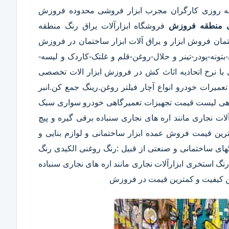
نه روزی کارگران مجرب ابزار فروشی محدوده فروزش
ی منطقه فروزش
فروشگاه ابزارآلات یراق رنگ منطقه
مان فروش ابزار و یراق آلات ابزار ساختمان در فروزش
تونه-پودر-تینر و حلال-روغن-قلم و غلتک-کاردک و لیسه-
رخ اتحادیه اثاث کش در فروزش ابزار الات تخصصی
میرات خودرو انواع آچار فیلتر روغن.رینگ جمع کن.انبر
رگاهی لیست قیمت تجهیزات تعمیرگاهی خودرو سواری سبک
ت نجاری مانند اره های نجاری سنباده برقی گیره و پیچ
 با بهترین کیفیت و کمترین قیمت فروش عمده ابزار ساختمانی و لوازم بنایی و
های ساختمانی و صنعتی از قبیل :رنگ روغنی الکیدی رنگ
نگ استخری ابزارآلات نجاری مانند اره های نجاری سنباده