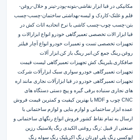
مکانیکی در قبا ابزار نقاشی-بتونه-پودر-تینر و حلال-روغن-
قلم و غلتک-کاردک و لیسه-بهداشتی ساختمان-چسب-چسب
بتن-چسب چوب-چسب کاشی با نرخ اتحادیه اثاث کش در
قبا ابزار الات تخصصی تعمیرگاهی خودرو انواع ابزارالات و
تجهیزات تخصصی تست و تعمیرات خودرو انواع آچار فیلتر
روغن.رینگ جمع کن.انبر رینگ باز کن.ابزار آلات
صافکاری.بلبرینگ کش تجهیزات تعمیرگاهی لیست قیمت
تجهیزات تعمیرگاهی خودرو سواری سبک ابزارآلات شرکت
تجهیزات تعمیرگاهی خودرو در قبا ابزارآلات نجاری مانند اره
های نجاری سنباده برقی گیره و پیچ دستی دستگاه های
CNC چوب و MDF با بهترین کیفیت و کمترین قیمت فروش
عمده ابزار ساختمانی و لوازم بنایی و لوازم ساختمانی با
ارسال به تمام نقاط کشور فروش انواع رنگهای ساختمانی و
صنعتی از قبیل :رنگ روغنی الکیدی رنگ پلاستیک رزین
اپوکسی رنگ پلی اورتان رنگ اکریلیک رنگ سوله رنگ