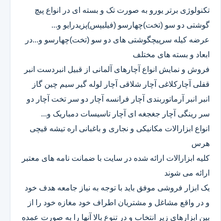
تکنولوژی برتر یورو به صورت تک و بسته ای در انواع پیچ
گوشتی دو سو (تخت)چهارسو (فیلیپس)پزیدرایو و...
عرضه کیله سرپیچگوشتی های دو سو (تخت)چهارسو و...در
ابعاد و بسته های مختلف
فروش و نمایش انواع آچارهای آلمانی از قبیل انبردست انبر
قفلی آچارکلاغی آچار شلاقی آچار لوله گیر سیم چین گاز
انبر انبر آرماتوربندی آچار فرانسه آچار دو سر تخت آچار دو
سر رینگی آچار جغجغه ای آچار تاسیسات دمباریک و...
انواع ابزارالات مکانیکی و نجاری و باغبانی اره تیشه قیچی
هرس
کلیه ابزارالات ارائه شده در سایت با ضمانت نامه های معتبر
ارائه می شوند
یک ابزار فروشی موفق باید با توجه به نیاز جامعه هدف خود
و در واقع مشاغل و مشتریان اطراف خود مغازه خود را از
بین ابزارهای زیر انتخاب و در تنوع بالا آنها را به صورت عمده