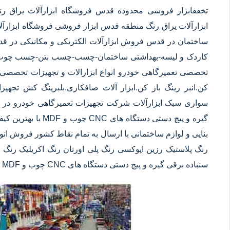
تخففابزار فروشی محدوده قدس فروشگاه ابزارآلات یراق
ابزارآلات یراق رنگ منطقه قدس ابزار فروشی فروشگاه ابزارآلات
ساختمان در قدس فروش ابزارآلات الکتریکی و مکانیکی در قدس 
کاردک و لیسه-بهداشتی ساختمان-چسب-چسب بتن-چسب چوب-چس
تخصصی تعمیرگاهی خودرو انواع ابزارالات و تجهیزات تخصصی ت
کن.انبر رینگ باز کن.ابزار آلات صافکاری.بلبرینگ کش تجه
سواری سبک ابزارآلات شرکت تجهیزات تعمیرگاهی خودرو در قد
گیره و پیچ دستی دست
بنایی و لوازم ساختمانی با ارسال به تمام نقاط کشور فروش انو
رنگ پلاستیک رزین اپوکسی رنگ پلی اورتان رنگ اکریلیک رنگ س
سنباده برقی گیره و پیچ دستی دستگاه های CNC چوب و MDF با بهترین کیفیت و کمترین قیمت در قدس