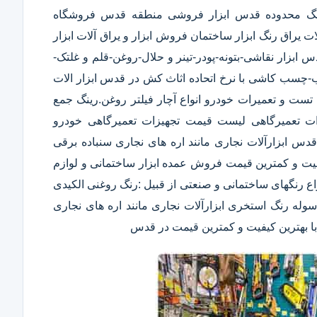
 رنگ محدوده قدس ابزار فروشی منطقه قدس فروشگاه
 یراق رنگ ابزار ساختمان فروش ابزار و یراق آلات ابزار
ابزار نقاشی-بتونه-پودر-تینر و حلال-روغن-قلم و غلتک-
ب کاشی با نرخ اتحاده اثاث کش در قدس ابزار الات
ست و تعمیرات خودرو انواع آچار فیلتر روغن.رینگ جمع
یزات تعمیرگاهی لیست قیمت تجهیزات تعمیرگاهی خودرو
س ابزارآلات نجاری مانند اره های نجاری سنباده برقی
گاه های CNC چوب و MDF با بهترین کیفیت و کمترین قیمت فروش عمده ابزار ساختمانی و لوازم
اع رنگهای ساختمانی و صنعتی از قبیل :رنگ روغنی الکیدی
وله رنگ استخری ابزارآلات نجاری مانند اره های نجاری