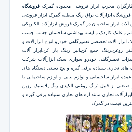
کارگران مجرب ابزار فروشی محدوده گمرک
فروشگاه
روشگاه ابزارآلات یراق رنگ منطقه گمرک ابزار فروشی
ق آلات ابزار ساختمان در گمرک فروش ابزارآلات الکتریکی
غن-قلم و غلتک-کاردک و لیسه-بهداشتی ساختمان-چسب-چسب
زار الات تخصصی تعمیرگاهی خودرو انواع ابزارالات و
 روغن.رینگ جمع کن.انبر رینگ باز کن.ابزار آلات
یزات تعمیرگاهی خودرو سواری سبک ابزارآلات شرکت
ه های نجاری سنباده برقی گیره و پیچ دستی دستگاه های
فروش عمده ابزار ساختمانی و لوازم بنایی و لوازم ساختمانی با
صنعتی از قبیل :رنگ روغنی الکیدی رنگ پلاستیک رزین
ارآلات نجاری مانند اره های نجاری سنباده برقی گیره و