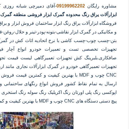
مشاوره رایگان
09199962202
-آقای دمیرچی شبانه روزی 
ابزارآلات یراق رنگ محدوده گمرک
ابزار فروشی منطقه گمرک
ف
فروشگاه ابزارآلات یراق رنگ ابزار ساختمان فروش ابزار و یرا
و مکانیکی در گمرک ابزار نقاشی-بتونه-پودر-تینر و حلال-رو
بتن-چسب چوب-چسب کاشی با نرخ اتحادیه اثاث کش در گمرک اب
تجهیزات تخصصی تست و تعمیرات خودرو انواع آچار فیلتر
صافکاری.بلبرینگ کش تجهیزات تعمیرگاهی لیست قیمت تجه
تجهیزات تعمیرگاهی خودرو در گمرک ابزارآلات نجاری مانند ار
CNC چوب و MDF با بهترین کیفیت و کمترین قیمت 
ارسال به تمام نقاط کشور فروش انواع رنگهای ساختمانی و 
اپوکسی رنگ پلی اورتان رنگ اکریلیک رنگ سوله رنگ استخری ابز
پیچ دستی دستگاه های CNC چوب و MDF با بهترین کیفیت و کمترین قیمت در گمرک