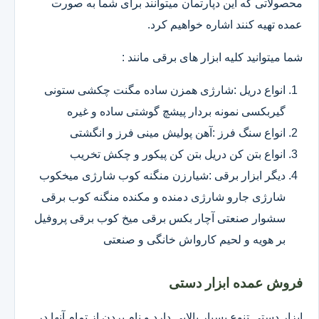
محصولاتی که این دپارتمان میتوانند برای شما به صورت
عمده تهیه کنند اشاره خواهیم کرد.
شما میتوانید کلیه ابزار های برقی مانند :
انواع دریل :شارژی همزن ساده مگنت چکشی ستونی
گیربکسی نمونه بردار پیشچ گوشتی ساده و غیره
انواع سنگ فرز :آهن پولیش مینی فرز و انگشتی
انواع بتن کن دریل بتن کن پیکور و چکش تخریب
دیگر ابزار برقی :شیارزن منگنه کوب شارژی میخکوب
شارژی جارو شارژی دمنده و مکنده منگنه کوب برقی
سشوار صنعتی آچار بکس برقی میخ کوب برقی پروفیل
بر هویه و لحیم کارواش خانگی و صنعتی
فروش عمده ابزار دستی
ابزار دستی تنوع بسیار بالایی دارد و نام بردن از تمام آنها در