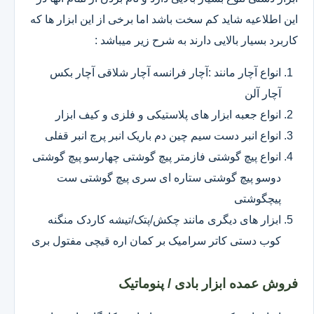
این اطلاعیه شاید کم سخت باشد اما برخی از این ابزار ها که
کاربرد بسیار بالایی دارند به شرح زیر میباشد :
انواع آچار مانند :آچار فرانسه آچار شلاقی آچار بکس
آچار آلن
انواع جعبه ابزار های پلاستیکی و فلزی و کیف ابزار
انواع انبر دست سیم چین دم باریک انبر پرچ انبر قفلی
انواع پیچ گوشتی فازمتر پیچ گوشتی چهارسو پیچ گوشتی
دوسو پیچ گوشتی ستاره ای سری پیچ گوشتی ست
پیچگوشتی
ابزار های دیگری مانند چکش/پتک/تیشه کاردک منگنه
کوب دستی کاتر سرامیک بر کمان اره قیچی مفتول بری
فروش عمده ابزار بادی / پنوماتیک