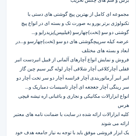
برش و قلم های چکش تخریب
مجموعه ای کامل از بهترین پیچ گوشتی های دستی با
تکنولوژی برتر یورو به صورت تک و بسته ای در انواع پیچ
گوشتی دو سو (تخت)چهارسو (فیلیپس)پزیدرایو و...
عرضه کیله سرپیچگوشتی های دو سو (تخت)چهارسو و...در
ابعاد و بسته های مختلف
فروش و نمایش انواع آچارهای آلمانی از قبیل انبردست انبر
قفلی آچارکلاغی آچار شلاقی آچار لوله گیر سیم چین گاز
انبر انبر آرماتوربندی آچار فرانسه آچار دو سر تخت آچار دو
سر رینگی آچار جغجغه ای آچار تاسیسات دمباریک و...
انواع ابزارالات مکانیکی و نجاری و باغبانی اره تیشه قیچی
هرس
کلیه ابزارالات ارائه شده در سایت با ضمانت نامه های معتبر
ارائه می شوند
یک ابزار فروشی موفق باید با توجه به نیاز جامعه هدف خود