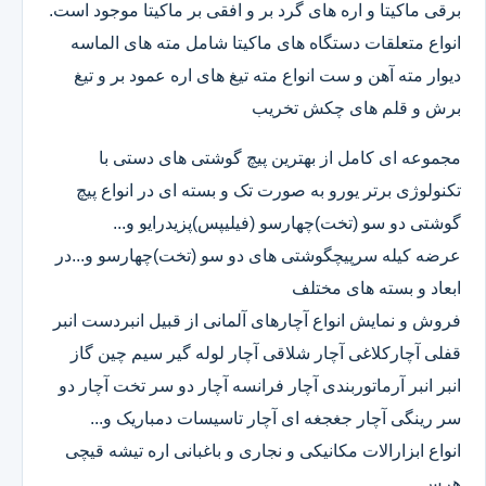
برقی ماکیتا و اره های گرد بر و افقی بر ماکیتا موجود است.
انواع متعلقات دستگاه های ماکیتا شامل مته های الماسه
دیوار مته آهن و ست انواع مته تیغ های اره عمود بر و تیغ
برش و قلم های چکش تخریب
مجموعه ای کامل از بهترین پیچ گوشتی های دستی با
تکنولوژی برتر یورو به صورت تک و بسته ای در انواع پیچ
گوشتی دو سو (تخت)چهارسو (فیلیپس)پزیدرایو و...
عرضه کیله سرپیچگوشتی های دو سو (تخت)چهارسو و...در
ابعاد و بسته های مختلف
فروش و نمایش انواع آچارهای آلمانی از قبیل انبردست انبر
قفلی آچارکلاغی آچار شلاقی آچار لوله گیر سیم چین گاز
انبر انبر آرماتوربندی آچار فرانسه آچار دو سر تخت آچار دو
سر رینگی آچار جغجغه ای آچار تاسیسات دمباریک و...
انواع ابزارالات مکانیکی و نجاری و باغبانی اره تیشه قیچی
هرس