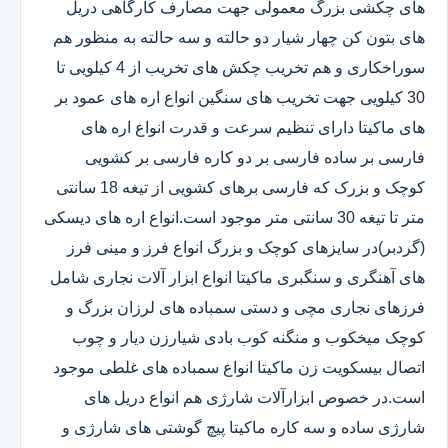
های چکشی بزرگ معمولی جهت مصارف کارگاهی دریل
های بتون کن چهار شیار دو حالته و سه حالته به منظور هم
سوراخکاری و هم تخریب چکش های تخریب از 4 کیلویی تا
30 کیلویی جهت تخریب های سنگین انواع اره های عمود بر
های ماکیتا دارای تنظیم سرعت و قدرت انواع اره های
فارسی بر ساده فارسی بر دو کاره فارسی بر کشویی
کوچک و بزرک که فارسی برهای کشویی از تیغه 18 سانتی
متر تا تیغه 30 سانتی متر موجود است.انواع اره های دیسکی
(گردبر)در سایزهای کوچک و بزرگ انواع فرز و مینی فرز
های آهنگری و سنگبری ماکیتا انواع ابزار آلات نجاری شامل
فرزهای نجاری مچی و دستی سمباده های لرزان بزرگ و
کوچک میخکوب و منگنه کوب بادی شیارزن دیار و چوب
اتصال بیسکویت زن ماکیتا انواع سمباده های غلطی موجود
است.در خصوص ابزارآلات شارژی هم انواع دریل های
شارژی ساده و سه کاره ماکیتا پیچ گوشتی های شارژی و