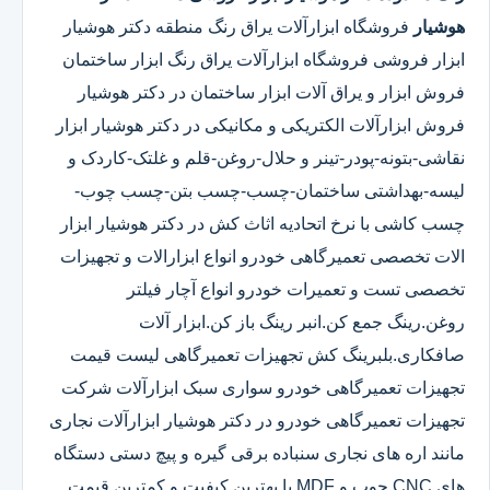
هوشیار
فروشگاه ابزارآلات یراق رنگ منطقه دکتر هوشیار
ابزار فروشی فروشگاه ابزارآلات یراق رنگ ابزار ساختمان
فروش ابزار و یراق آلات ابزار ساختمان در دکتر هوشیار
فروش ابزارآلات الکتریکی و مکانیکی در دکتر هوشیار ابزار
نقاشی-بتونه-پودر-تینر و حلال-روغن-قلم و غلتک-کاردک و
لیسه-بهداشتی ساختمان-چسب-چسب بتن-چسب چوب-
چسب کاشی با نرخ اتحادیه اثاث کش در دکتر هوشیار ابزار
الات تخصصی تعمیرگاهی خودرو انواع ابزارالات و تجهیزات
تخصصی تست و تعمیرات خودرو انواع آچار فیلتر
روغن.رینگ جمع کن.انبر رینگ باز کن.ابزار آلات
صافکاری.بلبرینگ کش تجهیزات تعمیرگاهی لیست قیمت
تجهیزات تعمیرگاهی خودرو سواری سبک ابزارآلات شرکت
تجهیزات تعمیرگاهی خودرو در دکتر هوشیار ابزارآلات نجاری
مانند اره های نجاری سنباده برقی گیره و پیچ دستی دستگاه
های CNC چوب و MDF با بهترین کیفیت و کمترین قیمت