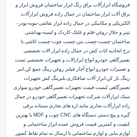
فروشگاه ابزارآلات یراق رنگ ابزار ساختمان فروش ابزار و
یراق آلات ابزار ساختمان در جمال زاده فروش ابزارآلات
الکتریکی و مکانیکی در جمال زاده ابزار نقاشی-بتونه-پودر-
تینر و حلال-روغن-قلم و غلتک-کاردک و لیسه-بهداشتی
ساختمان-چسب-چسب بتن-چسب چوب-چسب کاشی با
نرخ اتحادیه اثاث کش در جمال زاده ابزار الات تخصصی
تعمیرگاهی خودرو انواع ابزارالات و تجهیزات تخصصی تست
و تعمیرات خودرو انواع آچار فیلتر روغن.رینگ جمع کن.انبر
رینگ باز کن.ابزار آلات صافکاری.بلبرینگ کش تجهیزات
تعمیرگاهی لیست قیمت تجهیزات تعمیرگاهی خودرو سواری
سبک ابزارآلات شرکت تجهیزات تعمیرگاهی خودرو در جمال
زاده ابزارآلات نجاری مانند اره های نجاری سنباده برقی
گیره و پیچ دستی دستگاه های CNC چوب و MDF با بهترین
کیفیت و کمترین قیمت فروش عمده ابزار ساختمانی و
لوازم بنایی و لوازم ساختمانی با ارسال به تمام نقاط کشور