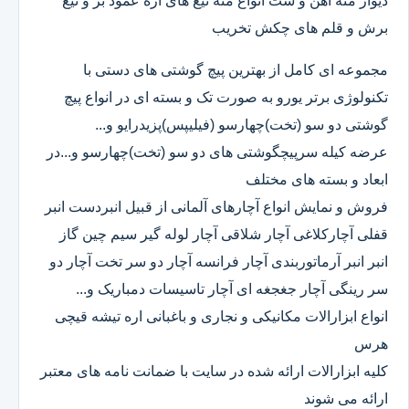
دیوار مته آهن و ست انواع مته تیغ های اره عمود بر و تیغ
برش و قلم های چکش تخریب
مجموعه ای کامل از بهترین پیچ گوشتی های دستی با
تکنولوژی برتر یورو به صورت تک و بسته ای در انواع پیچ
گوشتی دو سو (تخت)چهارسو (فیلیپس)پزیدرایو و...
عرضه کیله سرپیچگوشتی های دو سو (تخت)چهارسو و...در
ابعاد و بسته های مختلف
فروش و نمایش انواع آچارهای آلمانی از قبیل انبردست انبر
قفلی آچارکلاغی آچار شلاقی آچار لوله گیر سیم چین گاز
انبر انبر آرماتوربندی آچار فرانسه آچار دو سر تخت آچار دو
سر رینگی آچار جغجغه ای آچار تاسیسات دمباریک و...
انواع ابزارالات مکانیکی و نجاری و باغبانی اره تیشه قیچی
هرس
کلیه ابزارالات ارائه شده در سایت با ضمانت نامه های معتبر
ارائه می شوند