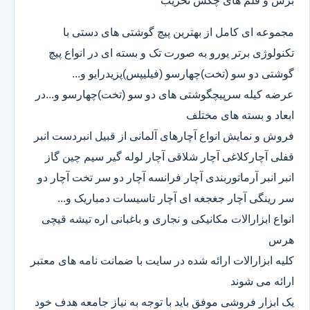
برش و قلم های چکش تخریب
مجموعه ای کامل از بهترین پیچ گوشتی های دستی با
تکنولوژی برتر یورو به صورت تک و بسته ای در انواع پیچ
گوشتی دو سو (تخت)چهارسو (فیلیپس)پزیدرایو و...
عرضه کیله سرپیچگوشتی های دو سو (تخت)چهارسو و...در
ابعاد و بسته های مختلف
فروش و نمایش انواع آچارهای آلمانی از قبیل انبردست انبر
قفلی آچارکلاغی آچار شلاقی آچار لوله گیر سیم چین گاز
انبر انبر آرماتوربندی آچار فرانسه آچار دو سر تخت آچار دو
سر رینگی آچار جغجغه ای آچار تاسیسات دمباریک و...
انواع ابزارالات مکانیکی و نجاری و باغبانی اره تیشه قیچی
هرس
کلیه ابزارالات ارائه شده در سایت با ضمانت نامه های معتبر
ارائه می شوند
یک ابزار فروشی موفق باید با توجه به نیاز جامعه هدف خود