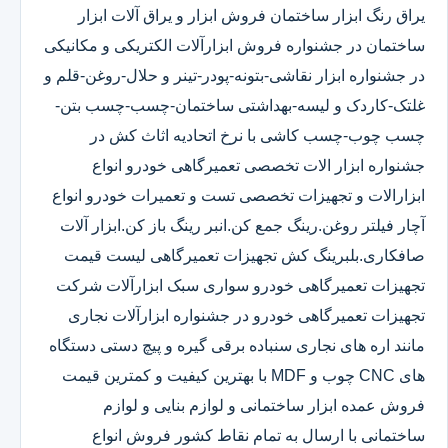
یراق رنگ ابزار ساختمان فروش ابزار و یراق آلات ابزار
ساختمان در جشنواره فروش ابزارآلات الکتریکی و مکانیکی
در جشنواره ابزار نقاشی-بتونه-پودر-تینر و حلال-روغن-قلم و
غلتک-کاردک و لیسه-بهداشتی ساختمان-چسب-چسب بتن-
چسب چوب-چسب کاشی با نرخ اتحادیه اثاث کش در
جشنواره ابزار الات تخصصی تعمیرگاهی خودرو انواع
ابزارالات و تجهیزات تخصصی تست و تعمیرات خودرو انواع
آچار فیلتر روغن.رینگ جمع کن.انبر رینگ باز کن.ابزار آلات
صافکاری.بلبرینگ کش تجهیزات تعمیرگاهی لیست قیمت
تجهیزات تعمیرگاهی خودرو سواری سبک ابزارآلات شرکت
تجهیزات تعمیرگاهی خودرو در جشنواره ابزارآلات نجاری
مانند اره های نجاری سنباده برقی گیره و پیچ دستی دستگاه
های CNC چوب و MDF با بهترین کیفیت و کمترین قیمت
فروش عمده ابزار ساختمانی و لوازم بنایی و لوازم
ساختمانی با ارسال به تمام نقاط کشور فروش انواع