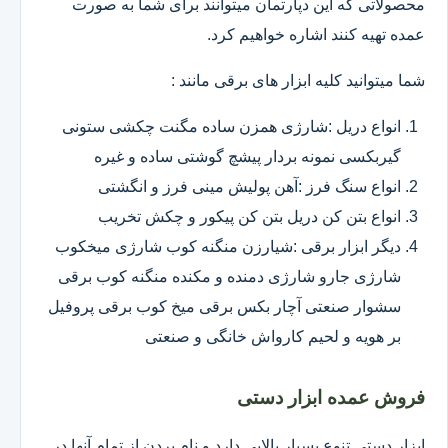
محصولاتی که این دپارتمان میتوانند برای شما به صورت
عمده تهیه کنند اشاره خواهیم کرد.
شما میتوانید کلیه ابزار های برقی مانند :
انواع دریل :شارژی همزن ساده مگنت چکشی ستونی
گیربکسی نمونه بردار پیشچ گوشتی ساده و غیره
انواع سنگ فرز :آهن پولیش مینی فرز و انگشتی
انواع بتن کن دریل بتن کن پیکور و چکش تخریب
دیگر ابزار برقی :شیارزن منگنه کوب شارژی میخکوب
شارژی جارو شارژی دمنده و مکنده منگنه کوب برقی
سشوار صنعتی آچار بکس برقی میخ کوب برقی پروفیل
بر هویه و لحیم کارواش خانگی و صنعتی
فروش عمده ابزار دستی
ابزار دستی تنوع بسیار بالایی دارد و نام بردن از تمام آنها در