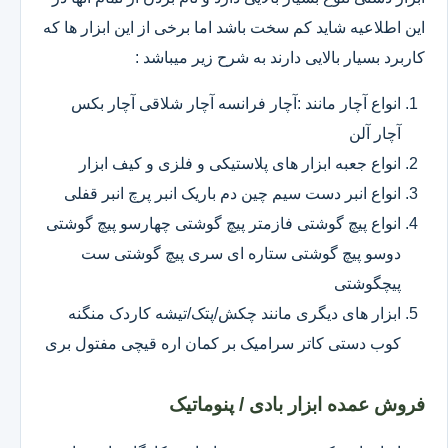
این اطلاعیه شاید کم سخت باشد اما برخی از این ابزار ها که
کاربرد بسیار بالایی دارند به شرح زیر میباشد :
انواع آچار مانند :آچار فرانسه آچار شلاقی آچار بکس
آچار آلن
انواع جعبه ابزار های پلاستیکی و فلزی و کیف ابزار
انواع انبر دست سیم چین دم باریک انبر پرچ انبر قفلی
انواع پیچ گوشتی فازمتر پیچ گوشتی چهارسو پیچ گوشتی
دوسو پیچ گوشتی ستاره ای سری پیچ گوشتی ست
پیچگوشتی
ابزار های دیگری مانند چکش/پتک/تیشه کاردک منگنه
کوب دستی کاتر سرامیک بر کمان اره قیچی مفتول بری
فروش عمده ابزار بادی / پنوماتیک