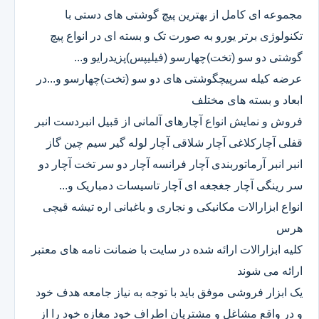
مجموعه ای کامل از بهترین پیچ گوشتی های دستی با
تکنولوژی برتر یورو به صورت تک و بسته ای در انواع پیچ
گوشتی دو سو (تخت)چهارسو (فیلیپس)پزیدرایو و...
عرضه کیله سرپیچگوشتی های دو سو (تخت)چهارسو و...در
ابعاد و بسته های مختلف
فروش و نمایش انواع آچارهای آلمانی از قبیل انبردست انبر
قفلی آچارکلاغی آچار شلاقی آچار لوله گیر سیم چین گاز
انبر انبر آرماتوربندی آچار فرانسه آچار دو سر تخت آچار دو
سر رینگی آچار جغجغه ای آچار تاسیسات دمباریک و...
انواع ابزارالات مکانیکی و نجاری و باغبانی اره تیشه قیچی
هرس
کلیه ابزارالات ارائه شده در سایت با ضمانت نامه های معتبر
ارائه می شوند
یک ابزار فروشی موفق باید با توجه به نیاز جامعه هدف خود
و در واقع مشاغل و مشتریان اطراف خود مغازه خود را از