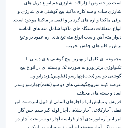
است.در خصوص ابزارآلات شارژی هم انواع دریل های
شارژی ساده و سه کاره ماکیتا پیچ گوشتی های شارژی و
برقی ماکیتا و اره های گرد بر و افقی بر ماکیتا موجود است.
انواع متعلقات دستگاه های ماکیتا شامل مته های الماسه
دیوار مته آهن و ست انواع مته تیغ های اره عمود بر و تیغ
برش و قلم های چکش تخریب
مجموعه ای کامل از بهترین پیچ گوشتی های دستی با
تکنولوژی برتر یورو به صورت تک و بسته ای در انواع پیچ
گوشتی دو سو (تخت)چهارسو (فیلیپس)پزیدرایو و...
عرضه کیله سرپیچگوشتی های دو سو (تخت)چهارسو و...در
ابعاد و بسته های مختلف
فروش و نمایش انواع آچارهای آلمانی از قبیل انبردست انبر
قفلی آچارکلاغی آچار شلاقی آچار لوله گیر سیم چین گاز
انبر انبر آرماتوربندی آچار فرانسه آچار دو سر تخت آچار دو
سر رینگی آچار جغجغه ای آچار تاسیسات دمباریک و...