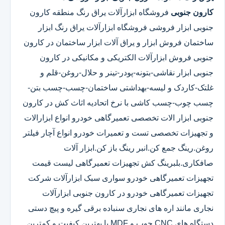
کارون جنوبی
فروشگاه ابزارآلات یراق رنگ منطقه کارون
جنوبی ابزار فروشی فروشگاه ابزارآلات یراق رنگ ابزار
ساختمان فروش ابزار و یراق آلات ابزار ساختمان در کارون
جنوبی فروش ابزارآلات الکتریکی و مکانیکی در کارون
جنوبی ابزار نقاشی-بتونه-پودر-تینر و حلال-روغن-قلم و
غلتک-کاردک و لیسه-بهداشتی ساختمان-چسب-چسب بتن-
چسب چوب-چسب کاشی با نرخ اتحادیه اثاث کش در کارون
جنوبی ابزار الات تخصصی تعمیرگاهی خودرو انواع ابزارالات
و تجهیزات تخصصی تست و تعمیرات خودرو انواع آچار فیلتر
روغن.رینگ جمع کن.انبر رینگ باز کن.ابزار آلات
صافکاری.بلبرینگ کش تجهیزات تعمیرگاهی لیست قیمت
تجهیزات تعمیرگاهی خودرو سواری سبک ابزارآلات شرکت
تجهیزات تعمیرگاهی خودرو در کارون جنوبی ابزارآلات
نجاری مانند اره های نجاری سنباده برقی گیره و پیچ دستی
دستگاه های CNC چوب و MDF با بهترین کیفیت و کمترین