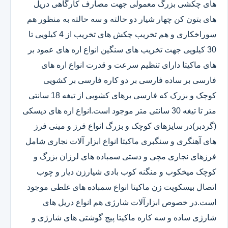
های چکشی بزرگ معمولی جهت مصارف کارگاهی دریل
های بتون کن چهار شیار دو حالته و سه حالته به منظور هم
سوراخکاری و هم تخریب چکش های تخریب از 4 کیلویی تا
30 کیلویی جهت تخریب های سنگین انواع اره های عمود بر
های ماکیتا دارای تنظیم سرعت و قدرت انواع اره های
فارسی بر ساده فارسی بر دو کاره فارسی بر کشویی
کوچک و بزرک که فارسی برهای کشویی از تیغه 18 سانتی
متر تا تیغه 30 سانتی متر موجود است.انواع اره های دیسکی
(گردبر)در سایزهای کوچک و بزرگ انواع فرز و مینی فرز
های آهنگری و سنگبری ماکیتا انواع ابزار آلات نجاری شامل
فرزهای نجاری مچی و دستی سمباده های لرزان بزرگ و
کوچک میخکوب و منگنه کوب بادی شیارزن دیار و چوب
اتصال بیسکویت زن ماکیتا انواع سمباده های غلطی موجود
است.در خصوص ابزارآلات شارژی هم انواع دریل های
شارژی ساده و سه کاره ماکیتا پیچ گوشتی های شارژی و