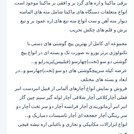
برقی ماکیتا و اره های گرد بر و افقی بر ماکیتا موجود است.
انواع متعلقات دستگاه های ماکیتا شامل مته های الماسه
دیوار مته آهن و ست انواع مته تیغ های اره عمود بر و تیغ
برش و قلم های چکش تخریب
مجموعه ای کامل از بهترین پیچ گوشتی های دستی با
تکنولوژی برتر یورو به صورت تک و بسته ای در انواع پیچ
گوشتی دو سو (تخت)چهارسو (فیلیپس)پزیدرایو و...
عرضه کیله سرپیچگوشتی های دو سو (تخت)چهارسو و...در
ابعاد و بسته های مختلف
فروش و نمایش انواع آچارهای آلمانی از قبیل انبردست انبر
قفلی آچارکلاغی آچار شلاقی آچار لوله گیر سیم چین گاز
انبر انبر آرماتوربندی آچار فرانسه آچار دو سر تخت آچار دو
سر رینگی آچار جغجغه ای آچار تاسیسات دمباریک و...
انواع ابزارالات مکانیکی و نجاری و باغبانی اره تیشه قیچی
هرس