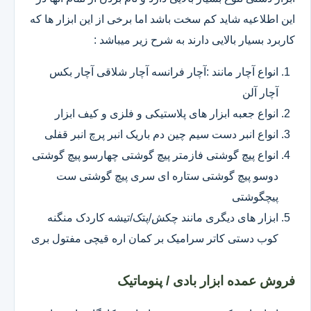
این اطلاعیه شاید کم سخت باشد اما برخی از این ابزار ها که
کاربرد بسیار بالایی دارند به شرح زیر میباشد :
انواع آچار مانند :آچار فرانسه آچار شلاقی آچار بکس
آچار آلن
انواع جعبه ابزار های پلاستیکی و فلزی و کیف ابزار
انواع انبر دست سیم چین دم باریک انبر پرچ انبر قفلی
انواع پیچ گوشتی فازمتر پیچ گوشتی چهارسو پیچ گوشتی
دوسو پیچ گوشتی ستاره ای سری پیچ گوشتی ست
پیچگوشتی
ابزار های دیگری مانند چکش/پتک/تیشه کاردک منگنه
کوب دستی کاتر سرامیک بر کمان اره قیچی مفتول بری
فروش عمده ابزار بادی / پنوماتیک