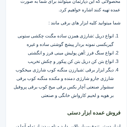
محصولاتی که این دپارتمان میتوانند برای شما به صورت
عمده تهیه کنند اشاره خواهیم کرد.
شما میتوانید کلیه ابزار های برقی مانند :
انواع دریل :شارژی همزن ساده مگنت چکشی ستونی
گیربکسی نمونه بردار پیشچ گوشتی ساده و غیره
انواع سنگ فرز :آهن پولیش مینی فرز و انگشتی
انواع بتن کن دریل بتن کن پیکور و چکش تخریب
دیگر ابزار برقی :شیارزن منگنه کوب شارژی میخکوب
شارژی جارو شارژی دمنده و مکنده منگنه کوب برقی
سشوار صنعتی آچار بکس برقی میخ کوب برقی پروفیل
بر هویه و لحیم کارواش خانگی و صنعتی
فروش عمده ابزار دستی
ابزار دستی تنوع بسیار بالایی دارد و نام بردن از تمام آنها در