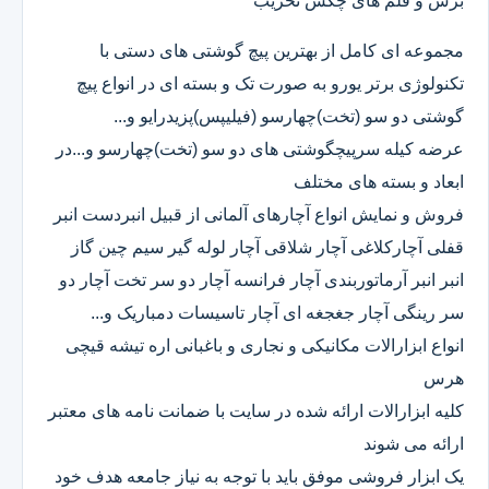
برش و قلم های چکش تخریب
مجموعه ای کامل از بهترین پیچ گوشتی های دستی با
تکنولوژی برتر یورو به صورت تک و بسته ای در انواع پیچ
گوشتی دو سو (تخت)چهارسو (فیلیپس)پزیدرایو و...
عرضه کیله سرپیچگوشتی های دو سو (تخت)چهارسو و...در
ابعاد و بسته های مختلف
فروش و نمایش انواع آچارهای آلمانی از قبیل انبردست انبر
قفلی آچارکلاغی آچار شلاقی آچار لوله گیر سیم چین گاز
انبر انبر آرماتوربندی آچار فرانسه آچار دو سر تخت آچار دو
سر رینگی آچار جغجغه ای آچار تاسیسات دمباریک و...
انواع ابزارالات مکانیکی و نجاری و باغبانی اره تیشه قیچی
هرس
کلیه ابزارالات ارائه شده در سایت با ضمانت نامه های معتبر
ارائه می شوند
یک ابزار فروشی موفق باید با توجه به نیاز جامعه هدف خود