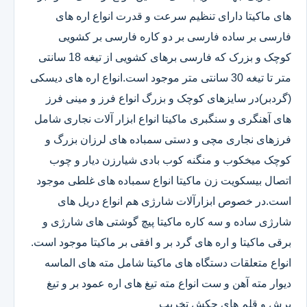
های ماکیتا دارای تنظیم سرعت و قدرت انواع اره های
فارسی بر ساده فارسی بر دو کاره فارسی بر کشویی
کوچک و بزرک که فارسی برهای کشویی از تیغه 18 سانتی
متر تا تیغه 30 سانتی متر موجود است.انواع اره های دیسکی
(گردبر)در سایزهای کوچک و بزرگ انواع فرز و مینی فرز
های آهنگری و سنگبری ماکیتا انواع ابزار آلات نجاری شامل
فرزهای نجاری مچی و دستی سمباده های لرزان بزرگ و
کوچک میخکوب و منگنه کوب بادی شیارزن دیار و چوب
اتصال بیسکویت زن ماکیتا انواع سمباده های غلطی موجود
است.در خصوص ابزارآلات شارژی هم انواع دریل های
شارژی ساده و سه کاره ماکیتا پیچ گوشتی های شارژی و
برقی ماکیتا و اره های گرد بر و افقی بر ماکیتا موجود است.
انواع متعلقات دستگاه های ماکیتا شامل مته های الماسه
دیوار مته آهن و ست انواع مته تیغ های اره عمود بر و تیغ
برش و قلم های چکش تخریب