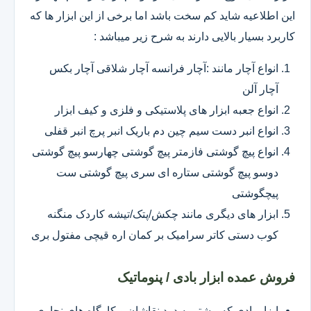
این اطلاعیه شاید کم سخت باشد اما برخی از این ابزار ها که
کاربرد بسیار بالایی دارند به شرح زیر میباشد :
انواع آچار مانند :آچار فرانسه آچار شلاقی آچار بکس
آچار آلن
انواع جعبه ابزار های پلاستیکی و فلزی و کیف ابزار
انواع انبر دست سیم چین دم باریک انبر پرچ انبر قفلی
انواع پیچ گوشتی فازمتر پیچ گوشتی چهارسو پیچ گوشتی
دوسو پیچ گوشتی ستاره ای سری پیچ گوشتی ست
پیچگوشتی
ابزار های دیگری مانند چکش/پتک/تیشه کاردک منگنه
کوب دستی کاتر سرامیک بر کمان اره قیچی مفتول بری
فروش عمده ابزار بادی / پنوماتیک
ابزار بادی که بیشتر به درد نقاشان و کارگاه های نجاری