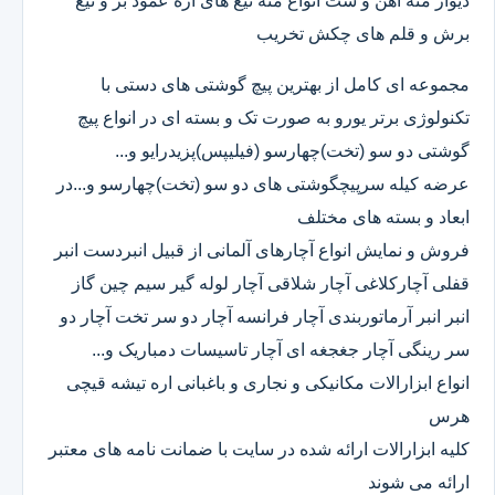
دیوار مته آهن و ست انواع مته تیغ های اره عمود بر و تیغ
برش و قلم های چکش تخریب
مجموعه ای کامل از بهترین پیچ گوشتی های دستی با
تکنولوژی برتر یورو به صورت تک و بسته ای در انواع پیچ
گوشتی دو سو (تخت)چهارسو (فیلیپس)پزیدرایو و...
عرضه کیله سرپیچگوشتی های دو سو (تخت)چهارسو و...در
ابعاد و بسته های مختلف
فروش و نمایش انواع آچارهای آلمانی از قبیل انبردست انبر
قفلی آچارکلاغی آچار شلاقی آچار لوله گیر سیم چین گاز
انبر انبر آرماتوربندی آچار فرانسه آچار دو سر تخت آچار دو
سر رینگی آچار جغجغه ای آچار تاسیسات دمباریک و...
انواع ابزارالات مکانیکی و نجاری و باغبانی اره تیشه قیچی
هرس
کلیه ابزارالات ارائه شده در سایت با ضمانت نامه های معتبر
ارائه می شوند