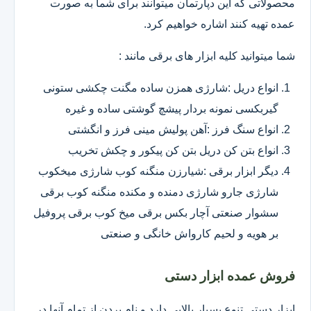
محصولاتی که این دپارتمان میتوانند برای شما به صورت
عمده تهیه کنند اشاره خواهیم کرد.
شما میتوانید کلیه ابزار های برقی مانند :
انواع دریل :شارژی همزن ساده مگنت چکشی ستونی
گیربکسی نمونه بردار پیشچ گوشتی ساده و غیره
انواع سنگ فرز :آهن پولیش مینی فرز و انگشتی
انواع بتن کن دریل بتن کن پیکور و چکش تخریب
دیگر ابزار برقی :شیارزن منگنه کوب شارژی میخکوب
شارژی جارو شارژی دمنده و مکنده منگنه کوب برقی
سشوار صنعتی آچار بکس برقی میخ کوب برقی پروفیل
بر هویه و لحیم کارواش خانگی و صنعتی
فروش عمده ابزار دستی
ابزار دستی تنوع بسیار بالایی دارد و نام بردن از تمام آنها در