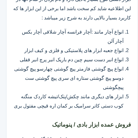
این اطلاعیه شاید کم سخت باشد اما برخی از این ابزار ها که
کاربرد بسیار بالایی دارند به شرح زیر میباشد :
انواع آچار مانند :آچار فرانسه آچار شلاقی آچار بکس
آچار آلن
انواع جعبه ابزار های پلاستیکی و فلزی و کیف ابزار
انواع انبر دست سیم چین دم باریک انبر پرچ انبر قفلی
انواع پیچ گوشتی فازمتر پیچ گوشتی چهارسو پیچ گوشتی
دوسو پیچ گوشتی ستاره ای سری پیچ گوشتی ست
پیچگوشتی
ابزار های دیگری مانند چکش/پتک/تیشه کاردک منگنه
کوب دستی کاتر سرامیک بر کمان اره قیچی مفتول بری
فروش عمده ابزار بادی / پنوماتیک