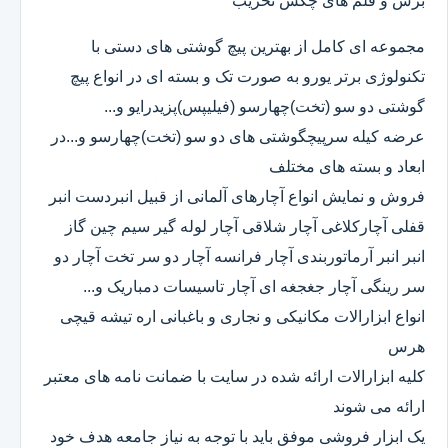
برش و قلم های چکش تخریب
مجموعه ای کامل از بهترین پیچ گوشتی های دستی با
تکنولوژی برتر یورو به صورت تک و بسته ای در انواع پیچ
گوشتی دو سو (تخت)چهارسو (فیلیپس)پزیدرایو و...
عرضه کیله سرپیچگوشتی های دو سو (تخت)چهارسو و...در
ابعاد و بسته های مختلف
فروش و نمایش انواع آچارهای آلمانی از قبیل انبردست انبر
قفلی آچارکلاغی آچار شلاقی آچار لوله گیر سیم چین گاز
انبر انبر آرماتوربندی آچار فرانسه آچار دو سر تخت آچار دو
سر رینگی آچار جغجغه ای آچار تاسیسات دمباریک و...
انواع ابزارالات مکانیکی و نجاری و باغبانی اره تیشه قیچی
هرس
کلیه ابزارالات ارائه شده در سایت با ضمانت نامه های معتبر
ارائه می شوند
یک ابزار فروشی موفق باید با توجه به نیاز جامعه هدف خود