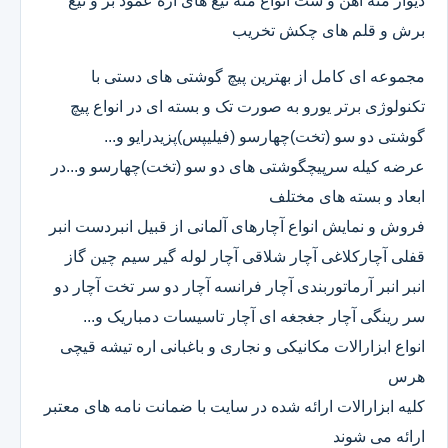
دیوار مته آهن و ست انواع مته تیغ های اره عمود بر و تیغ
برش و قلم های چکش تخریب
مجموعه ای کامل از بهترین پیچ گوشتی های دستی با
تکنولوژی برتر یورو به صورت تک و بسته ای در انواع پیچ
گوشتی دو سو (تخت)چهارسو (فیلیپس)پزیدرایو و...
عرضه کیله سرپیچگوشتی های دو سو (تخت)چهارسو و...در
ابعاد و بسته های مختلف
فروش و نمایش انواع آچارهای آلمانی از قبیل انبردست انبر
قفلی آچارکلاغی آچار شلاقی آچار لوله گیر سیم چین گاز
انبر انبر آرماتوربندی آچار فرانسه آچار دو سر تخت آچار دو
سر رینگی آچار جغجغه ای آچار تاسیسات دمباریک و...
انواع ابزارالات مکانیکی و نجاری و باغبانی اره تیشه قیچی
هرس
کلیه ابزارالات ارائه شده در سایت با ضمانت نامه های معتبر
ارائه می شوند